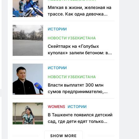
Мягкая в жизни, железная на
трассе. Как одна девочка
переписывает автоспорт в
Узбекистане
ИСТОРИИ
НОВОСТИ УЗБЕКИСТАНА
Скейтпарк на «Голубых
куполах» залили бетоном: в
центре Ташкента исчезло ещё
одно общественное
ИСТОРИИ
пространство
НОВОСТИ УЗБЕКИСТАНА
Власти выплатят 300 млн
сумов предпринимателю,
который провёл пять лет в
тюрьме по незаконному
WOMENS
ИСТОРИИ
приговору
В Ташкенте появился детский
сад, где дети едят только
полезную еду. Его открыла
мама, которая устала просить
SHOW MORE