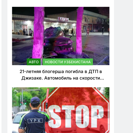
о резком ужесточении наказаний для
нарушителей ПДД
АВТО
НОВОСТИ УЗБЕКИСТАНА
21-летняя блогерша погибла в ДТП в
Джизаке. Автомобиль на скорости
врезался в дерево