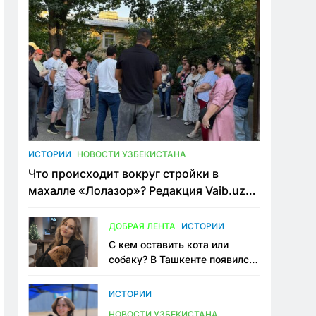
ИСТОРИИ
НОВОСТИ УЗБЕКИСТАНА
Что происходит вокруг стройки в
махалле «Лолазор»? Редакция Vaib.uz
встретилась со всеми сторонами
конфликта
ДОБРАЯ ЛЕНТА
ИСТОРИИ
С кем оставить кота или
собаку? В Ташкенте появился
первый сервис зоонянь
ИСТОРИИ
НОВОСТИ УЗБЕКИСТАНА