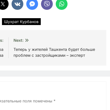
Шухрат Курбанов
s:
Next:
ра
Теперь у жителей Ташкента будет больше
ва
проблем с застройщиками – эксперт
язательные поля помечены
*