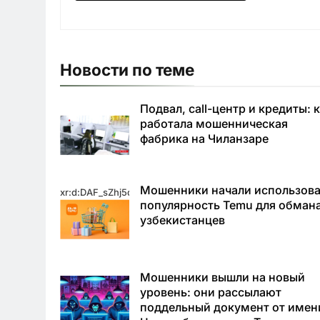
Новости по теме
Подвал, call-центр и кредиты: 
работала мошенническая
фабрика на Чиланзаре
Мошенники начали использова
xr:d:DAF_sZhj5qo:11,j:3764305291706817683,t:24031623
популярность Temu для обман
узбекистанцев
Мошенники вышли на новый
уровень: они рассылают
поддельный документ от имен