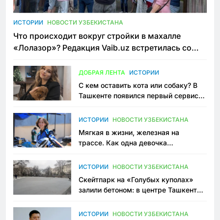
ИСТОРИИ
НОВОСТИ УЗБЕКИСТАНА
Что происходит вокруг стройки в махалле
«Лолазор»? Редакция Vaib.uz встретилась со
всеми сторонами конфликта
ДОБРАЯ ЛЕНТА
ИСТОРИИ
С кем оставить кота или собаку? В
Ташкенте появился первый сервис
зоонянь
ИСТОРИИ
НОВОСТИ УЗБЕКИСТАНА
Мягкая в жизни, железная на
трассе. Как одна девочка
переписывает автоспорт в
Узбекистане
ИСТОРИИ
НОВОСТИ УЗБЕКИСТАНА
Скейтпарк на «Голубых куполах»
залили бетоном: в центре Ташкента
исчезло ещё одно общественное
пространство
ИСТОРИИ
НОВОСТИ УЗБЕКИСТАНА