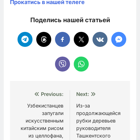
Прокатись в нашей телеге
Поделись нашей статьей
Навигация
Previous:
Next:
по
Узбекистанцев
Из-за
запугали
продолжающейся
записям
искусственным
рубки деревьев
китайским рисом
руководителя
из целлофана,
Ташкентского