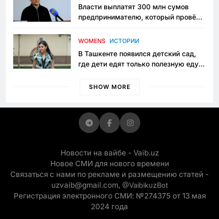
Власти выплатят 300 млн сумов
предпринимателю, который провёл
пять лет в тюрьме по незаконному
приговору
WOMENS
ИСТОРИИ
В Ташкенте появился детский сад,
где дети едят только полезную еду.
Его открыла мама, которая устала
просить «кашу без сахара»
SHOW MORE
Новости на вайбе - Vaib.uz
Новое СМИ для нового времени
Связаться с нами по рекламе и размещению статей -
uzvaib@gmail.com,
@VaibikuzBot
Регистрация электронного СМИ: №274375 от 13 мая
2024 года