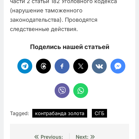
части 2 статьи 182 Уголовного кодекса
(нарушение таможенного
законодательства). Проводятся
следственные действия.
Поделись нашей статьей
Tagged:
контрабанда золота
СГБ
Навигация
Previous:
Next: