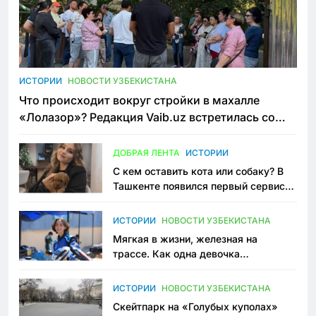
ИСТОРИИ
НОВОСТИ УЗБЕКИСТАНА
Что происходит вокруг стройки в махалле
«Лолазор»? Редакция Vaib.uz встретилась со
всеми сторонами конфликта
ДОБРАЯ ЛЕНТА
ИСТОРИИ
С кем оставить кота или собаку? В
Ташкенте появился первый сервис
зоонянь
ИСТОРИИ
НОВОСТИ УЗБЕКИСТАНА
Мягкая в жизни, железная на
трассе. Как одна девочка
переписывает автоспорт в
Узбекистане
ИСТОРИИ
НОВОСТИ УЗБЕКИСТАНА
Скейтпарк на «Голубых куполах»