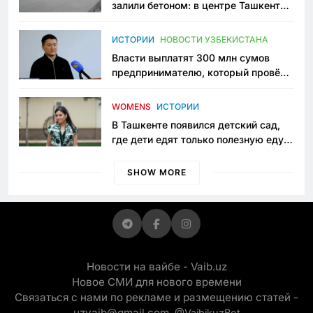
залили бетоном: в центре Ташкента
исчезло ещё одно общественное
пространство
ИСТОРИИ
НОВОСТИ УЗБЕКИСТАНА
Власти выплатят 300 млн сумов
предпринимателю, который провёл
пять лет в тюрьме по незаконному
приговору
WOMENS
ИСТОРИИ
В Ташкенте появился детский сад,
где дети едят только полезную еду.
Его открыла мама, которая устала
просить «кашу без сахара»
SHOW MORE
Новости на вайбе - Vaib.uz
Новое СМИ для нового времени
Связаться с нами по рекламе и размещению статей -
uzvaib@gmail.com,
@VaibikuzBot