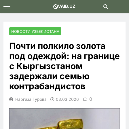
Skip
VAIB.UZ
to
content
НОВОСТИ УЗБЕКИСТАНА
Почти полкило золота
под одеждой: на границе
с Кыргызстаном
задержали семью
контрабандистов
0
Наргиза Турова
03.03.2026