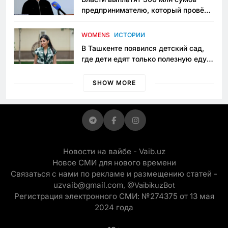
предпринимателю, который провёл
пять лет в тюрьме по незаконному
приговору
WOMENS
ИСТОРИИ
В Ташкенте появился детский сад,
где дети едят только полезную еду.
Его открыла мама, которая устала
просить «кашу без сахара»
SHOW MORE
Новости на вайбе - Vaib.uz
Новое СМИ для нового времени
Связаться с нами по рекламе и размещению статей -
uzvaib@gmail.com,
@VaibikuzBot
Регистрация электронного СМИ: №274375 от 13 мая
2024 года