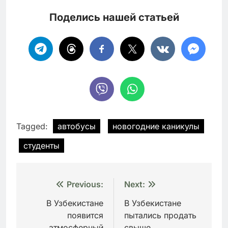
Поделись нашей статьей
Tagged:
автобусы
новогодние каникулы
студенты
Навигация
Previous:
Next:
по
В Узбекистане
В Узбекистане
появится
пытались продать
записям
атмосферный
свыше