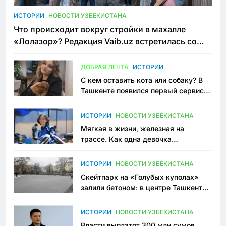
ИСТОРИИ
НОВОСТИ УЗБЕКИСТАНА
Что происходит вокруг стройки в махалле
«Лолазор»? Редакция Vaib.uz встретилась со
всеми сторонами конфликта
ДОБРАЯ ЛЕНТА
ИСТОРИИ
С кем оставить кота или собаку? В
Ташкенте появился первый сервис
зоонянь
ИСТОРИИ
НОВОСТИ УЗБЕКИСТАНА
Мягкая в жизни, железная на
трассе. Как одна девочка
переписывает автоспорт в
Узбекистане
ИСТОРИИ
НОВОСТИ УЗБЕКИСТАНА
Скейтпарк на «Голубых куполах»
залили бетоном: в центре Ташкента
исчезло ещё одно общественное
пространство
ИСТОРИИ
НОВОСТИ УЗБЕКИСТАНА
Власти выплатят 300 млн сумов