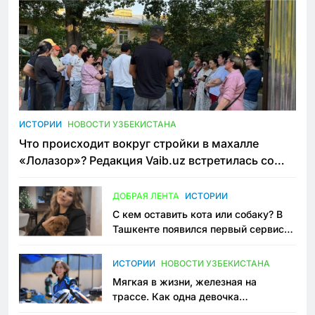
ИСТОРИИ
НОВОСТИ УЗБЕКИСТАНА
Что происходит вокруг стройки в махалле
«Лолазор»? Редакция Vaib.uz встретилась со
всеми сторонами конфликта
ДОБРАЯ ЛЕНТА
ИСТОРИИ
С кем оставить кота или собаку? В
Ташкенте появился первый сервис
зоонянь
ИСТОРИИ
НОВОСТИ УЗБЕКИСТАНА
Мягкая в жизни, железная на
трассе. Как одна девочка
переписывает автоспорт в