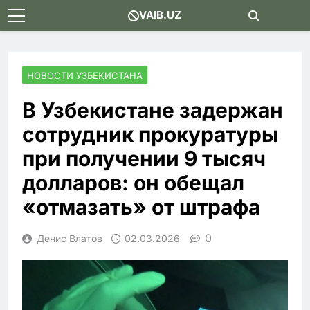
Skip
VAIB.UZ
to
content
НОВОСТИ УЗБЕКИСТАНА
В Узбекистане задержан
сотрудник прокуратуры
при получении 9 тысяч
долларов: он обещал
«отмазать» от штрафа
0
Денис Влатов
02.03.2026