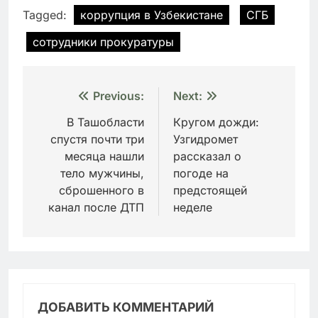
Tagged:
коррупция в Узбекистане
СГБ
сотрудники прокуратуры
Навигация
Previous:
Next:
по
В Ташобласти
Кругом дожди:
спустя почти три
Узгидромет
записям
месяца нашли
рассказал о
тело мужчины,
погоде на
сброшенного в
предстоящей
канал после ДТП
неделе
ДОБАВИТЬ КОММЕНТАРИЙ