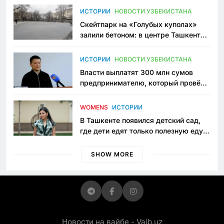
Узбекистане
ИСТОРИИ
НОВОСТИ УЗБЕКИСТАНА
Скейтпарк на «Голубых куполах»
залили бетоном: в центре Ташкента
исчезло ещё одно общественное
пространство
ИСТОРИИ
НОВОСТИ УЗБЕКИСТАНА
Власти выплатят 300 млн сумов
предпринимателю, который провёл
пять лет в тюрьме по незаконному
приговору
WOMENS
ИСТОРИИ
В Ташкенте появился детский сад,
где дети едят только полезную еду.
Его открыла мама, которая устала
просить «кашу без сахара»
SHOW MORE
Новости на вайбе - Vaib.uz