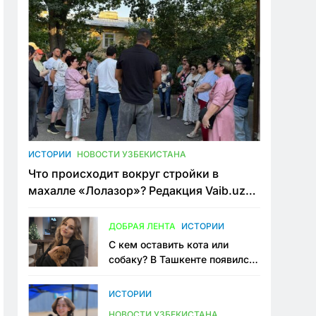
ИСТОРИИ
НОВОСТИ УЗБЕКИСТАНА
Что происходит вокруг стройки в
махалле «Лолазор»? Редакция Vaib.uz
встретилась со всеми сторонами
конфликта
ДОБРАЯ ЛЕНТА
ИСТОРИИ
С кем оставить кота или
собаку? В Ташкенте появился
первый сервис зоонянь
ИСТОРИИ
НОВОСТИ УЗБЕКИСТАНА