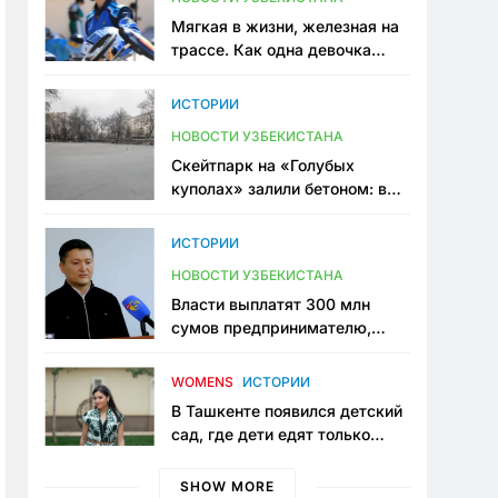
Мягкая в жизни, железная на
трассе. Как одна девочка
переписывает автоспорт в
Узбекистане
ИСТОРИИ
НОВОСТИ УЗБЕКИСТАНА
Скейтпарк на «Голубых
куполах» залили бетоном: в
центре Ташкента исчезло ещё
одно общественное
ИСТОРИИ
пространство
НОВОСТИ УЗБЕКИСТАНА
Власти выплатят 300 млн
сумов предпринимателю,
который провёл пять лет в
тюрьме по незаконному
WOMENS
ИСТОРИИ
приговору
В Ташкенте появился детский
сад, где дети едят только
полезную еду. Его открыла
мама, которая устала просить
SHOW MORE