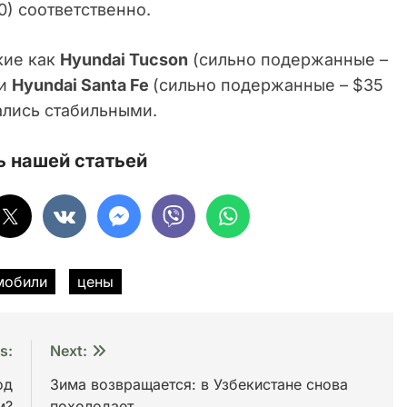
0) соответственно.
кие как
Hyundai Tucson
(сильно подержанные –
 и
Hyundai Santa Fe
(сильно подержанные – $35
ались стабильными.
 нашей статьей
мобили
цены
s:
Next:
од
Зима возвращается: в Узбекистане снова
м?
похолодает