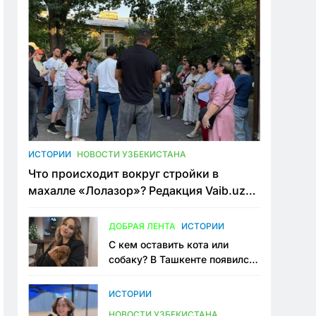
ИСТОРИИ
НОВОСТИ УЗБЕКИСТАНА
Что происходит вокруг стройки в
махалле «Лолазор»? Редакция Vaib.uz
встретилась со всеми сторонами
конфликта
ДОБРАЯ ЛЕНТА
ИСТОРИИ
С кем оставить кота или
собаку? В Ташкенте появился
первый сервис зоонянь
ИСТОРИИ
НОВОСТИ УЗБЕКИСТАНА