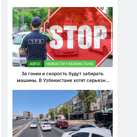
врезался в дерево
АВТО
НОВОСТИ УЗБЕКИСТАНА
За гонки и скорость будут забирать
машины. В Узбекистане хотят серьезно
ужесточить наказания для лихачей