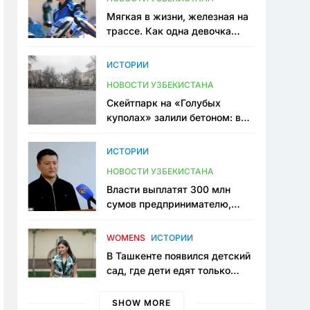
Мягкая в жизни, железная на
трассе. Как одна девочка
переписывает автоспорт в
Узбекистане
ИСТОРИИ
НОВОСТИ УЗБЕКИСТАНА
Скейтпарк на «Голубых
куполах» залили бетоном: в
центре Ташкента исчезло ещё
одно общественное
ИСТОРИИ
пространство
НОВОСТИ УЗБЕКИСТАНА
Власти выплатят 300 млн
сумов предпринимателю,
который провёл пять лет в
тюрьме по незаконному
WOMENS
ИСТОРИИ
приговору
В Ташкенте появился детский
сад, где дети едят только
полезную еду. Его открыла
мама, которая устала просить
SHOW MORE