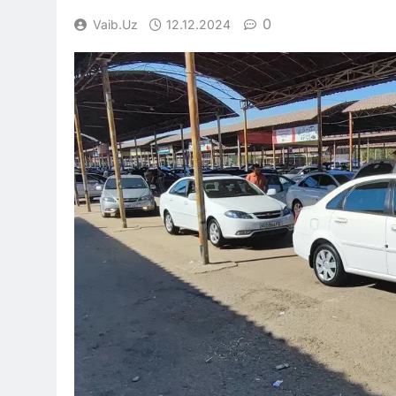
0
Vaib.uz
12.12.2024