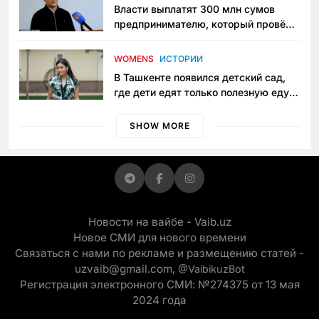
Власти выплатят 300 млн сумов
предпринимателю, который провёл
пять лет в тюрьме по незаконному
приговору
WOMENS
ИСТОРИИ
В Ташкенте появился детский сад,
где дети едят только полезную еду.
Его открыла мама, которая устала
просить «кашу без сахара»
SHOW MORE
Новости на вайбе - Vaib.uz
Новое СМИ для нового времени
Связаться с нами по рекламе и размещению статей -
uzvaib@gmail.com,
@VaibikuzBot
Регистрация электронного СМИ: №274375 от 13 мая
2024 года