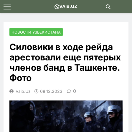
Skip
VAIB.UZ
to
content
НОВОСТИ УЗБЕКИСТАНА
Силовики в ходе рейда
арестовали еще пятерых
членов банд в Ташкенте.
Фото
0
Vaib.uz
08.12.2023