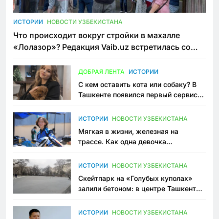
ИСТОРИИ
НОВОСТИ УЗБЕКИСТАНА
Что происходит вокруг стройки в махалле
«Лолазор»? Редакция Vaib.uz встретилась со
всеми сторонами конфликта
ДОБРАЯ ЛЕНТА
ИСТОРИИ
С кем оставить кота или собаку? В
Ташкенте появился первый сервис
зоонянь
ИСТОРИИ
НОВОСТИ УЗБЕКИСТАНА
Мягкая в жизни, железная на
трассе. Как одна девочка
переписывает автоспорт в
Узбекистане
ИСТОРИИ
НОВОСТИ УЗБЕКИСТАНА
Скейтпарк на «Голубых куполах»
залили бетоном: в центре Ташкента
исчезло ещё одно общественное
пространство
ИСТОРИИ
НОВОСТИ УЗБЕКИСТАНА