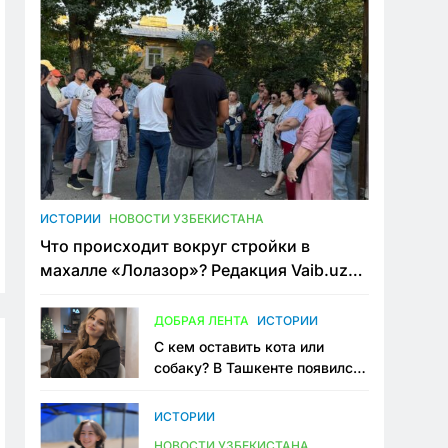
ИСТОРИИ
НОВОСТИ УЗБЕКИСТАНА
Что происходит вокруг стройки в
махалле «Лолазор»? Редакция Vaib.uz
встретилась со всеми сторонами
конфликта
ДОБРАЯ ЛЕНТА
ИСТОРИИ
С кем оставить кота или
собаку? В Ташкенте появился
первый сервис зоонянь
ИСТОРИИ
НОВОСТИ УЗБЕКИСТАНА