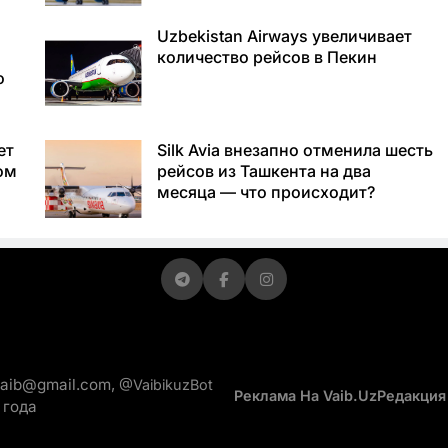
Uzbekistan Airways увеличивает
количество рейсов в Пекин
о
ет
Silk Avia внезапно отменила шесть
ом
рейсов из Ташкента на два
месяца — что происходит?
vaib@gmail.com,
@VaibikuzBot
Реклама На Vaib.uz
Редакция
 года