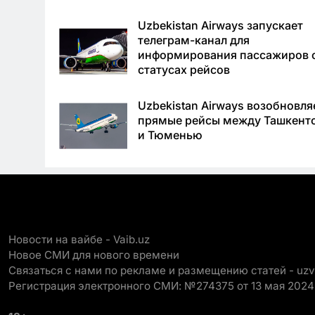
Uzbekistan Airways запускает
телеграм-канал для
информирования пассажиров 
статусах рейсов
Uzbekistan Airways возобновля
прямые рейсы между Ташкент
и Тюменью
Новости на вайбе - Vaib.uz
Новое СМИ для нового времени
Связаться с нами по рекламе и размещению статей - uz
Регистрация электронного СМИ: №274375 от 13 мая 2024