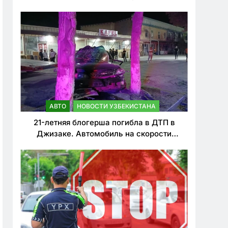
о резком ужесточении наказаний для
нарушителей ПДД
АВТО
НОВОСТИ УЗБЕКИСТАНА
21-летняя блогерша погибла в ДТП в
Джизаке. Автомобиль на скорости
врезался в дерево