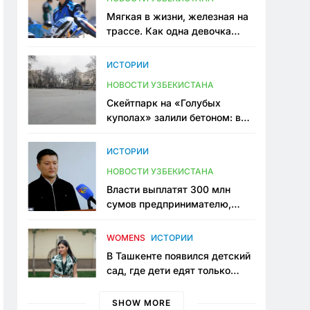
Мягкая в жизни, железная на
трассе. Как одна девочка
переписывает автоспорт в
Узбекистане
ИСТОРИИ
НОВОСТИ УЗБЕКИСТАНА
Скейтпарк на «Голубых
куполах» залили бетоном: в
центре Ташкента исчезло ещё
одно общественное
ИСТОРИИ
пространство
НОВОСТИ УЗБЕКИСТАНА
Власти выплатят 300 млн
сумов предпринимателю,
который провёл пять лет в
тюрьме по незаконному
WOMENS
ИСТОРИИ
приговору
В Ташкенте появился детский
сад, где дети едят только
полезную еду. Его открыла
мама, которая устала просить
SHOW MORE