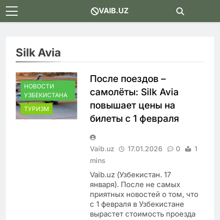
Skip
VAIB.UZ
to
content
Silk Avia
После поездов –
НОВОСТИ
самолёты: Silk Avia
УЗБЕКИСТАНА
повышает цены на
ТУРИЗМ
билеты с 1 февраля
Vaib.uz
17.01.2026
0
1
mins
Vaib.uz (Узбекистан. 17
января). После не самых
приятных новостей о том, что
с 1 февраля в Узбекистане
вырастет стоимость проезда