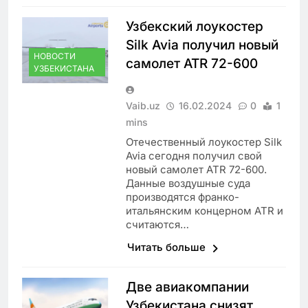
Узбекский лоукостер
Silk Avia получил новый
НОВОСТИ
самолет ATR 72-600
УЗБЕКИСТАНА
Vaib.uz
16.02.2024
0
1
mins
Отечественный лоукостер Silk
Avia сегодня получил свой
новый самолет ATR 72-600.
Данные воздушные суда
производятся франко-
итальянским концерном ATR и
считаются…
Читать больше
Две авиакомпании
Узбекистана снизят