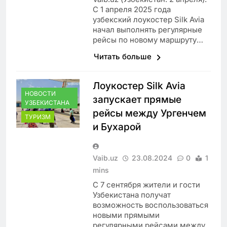
С 1 апреля 2025 года
узбекский лоукостер Silk Avia
начал выполнять регулярные
рейсы по новому маршруту…
Читать больше
Лоукостер Silk Avia
НОВОСТИ
запускает прямые
УЗБЕКИСТАНА
рейсы между Ургенчем
ТУРИЗМ
и Бухарой
Vaib.uz
23.08.2024
0
1
mins
С 7 сентября жители и гости
Узбекистана получат
возможность воспользоваться
новыми прямыми
регулярными рейсами между