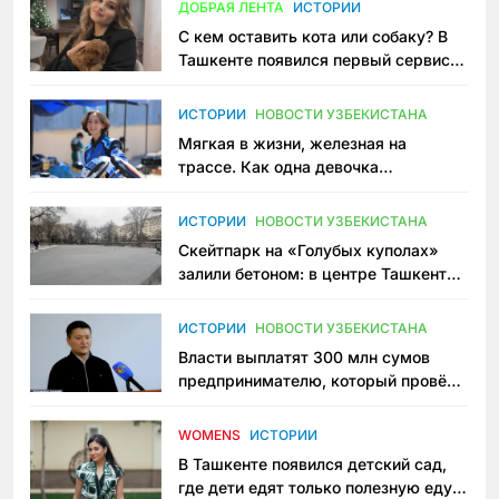
ДОБРАЯ ЛЕНТА
ИСТОРИИ
С кем оставить кота или собаку? В
Ташкенте появился первый сервис
зоонянь
ИСТОРИИ
НОВОСТИ УЗБЕКИСТАНА
Мягкая в жизни, железная на
трассе. Как одна девочка
переписывает автоспорт в
Узбекистане
ИСТОРИИ
НОВОСТИ УЗБЕКИСТАНА
Скейтпарк на «Голубых куполах»
залили бетоном: в центре Ташкента
исчезло ещё одно общественное
пространство
ИСТОРИИ
НОВОСТИ УЗБЕКИСТАНА
Власти выплатят 300 млн сумов
предпринимателю, который провёл
пять лет в тюрьме по незаконному
приговору
WOMENS
ИСТОРИИ
В Ташкенте появился детский сад,
где дети едят только полезную еду.