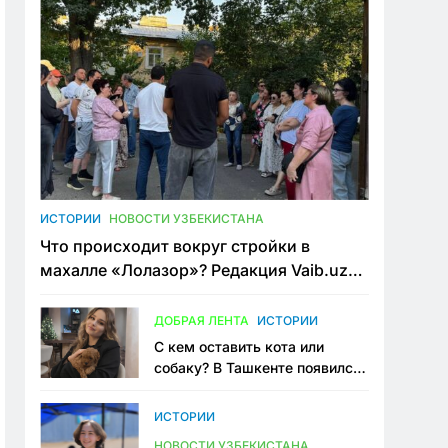
ИСТОРИИ
НОВОСТИ УЗБЕКИСТАНА
Что происходит вокруг стройки в
махалле «Лолазор»? Редакция Vaib.uz
встретилась со всеми сторонами
конфликта
ДОБРАЯ ЛЕНТА
ИСТОРИИ
С кем оставить кота или
собаку? В Ташкенте появился
первый сервис зоонянь
ИСТОРИИ
НОВОСТИ УЗБЕКИСТАНА