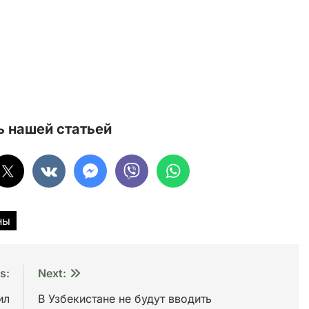
 нашей статьей
ны
s:
Next:
ил
В Узбекистане не будут вводить