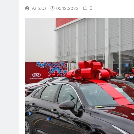
0
Vaib.uz
05.12.2023