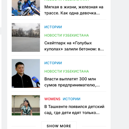
Мягкая в жизни, железная на
трассе. Как одна девочка
переписывает автоспорт в
Узбекистане
ИСТОРИИ
НОВОСТИ УЗБЕКИСТАНА
Скейтпарк на «Голубых
куполах» залили бетоном: в
центре Ташкента исчезло ещё
одно общественное
ИСТОРИИ
пространство
НОВОСТИ УЗБЕКИСТАНА
Власти выплатят 300 млн
сумов предпринимателю,
который провёл пять лет в
тюрьме по незаконному
WOMENS
ИСТОРИИ
приговору
В Ташкенте появился детский
сад, где дети едят только
полезную еду. Его открыла
мама, которая устала просить
SHOW MORE