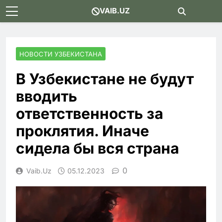
Skip
VAIB.UZ
to
content
НОВОСТИ УЗБЕКИСТАНА
В Узбекистане не будут
вводить
ответственность за
проклятия. Иначе
сидела бы вся страна
0
Vaib.uz
05.12.2023