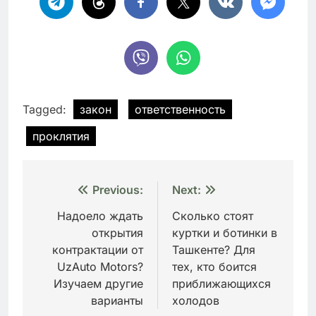
Tagged:
закон
ответственность
проклятия
Навигация
Previous:
Next:
по
Надоело ждать
Сколько стоят
открытия
куртки и ботинки в
записям
контрактации от
Ташкенте? Для
UzAuto Motors?
тех, кто боится
Изучаем другие
приближающихся
варианты
холодов