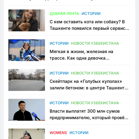
всеми сторонами конфликта
ДОБРАЯ ЛЕНТА
ИСТОРИИ
С кем оставить кота или собаку? В
Ташкенте появился первый сервис
зоонянь
ИСТОРИИ
НОВОСТИ УЗБЕКИСТАНА
Мягкая в жизни, железная на
трассе. Как одна девочка
переписывает автоспорт в
Узбекистане
ИСТОРИИ
НОВОСТИ УЗБЕКИСТАНА
Скейтпарк на «Голубых куполах»
залили бетоном: в центре Ташкента
исчезло ещё одно общественное
пространство
ИСТОРИИ
НОВОСТИ УЗБЕКИСТАНА
Власти выплатят 300 млн сумов
предпринимателю, который провёл
пять лет в тюрьме по незаконному
приговору
WOMENS
ИСТОРИИ