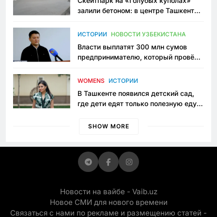
Скейтпарк на «Голубых куполах»
залили бетоном: в центре Ташкента
исчезло ещё одно общественное
пространство
ИСТОРИИ
НОВОСТИ УЗБЕКИСТАНА
Власти выплатят 300 млн сумов
предпринимателю, который провёл
пять лет в тюрьме по незаконному
приговору
WOMENS
ИСТОРИИ
В Ташкенте появился детский сад,
где дети едят только полезную еду.
Его открыла мама, которая устала
просить «кашу без сахара»
SHOW MORE
Новости на вайбе - Vaib.uz
Новое СМИ для нового времени
Связаться с нами по рекламе и размещению статей -