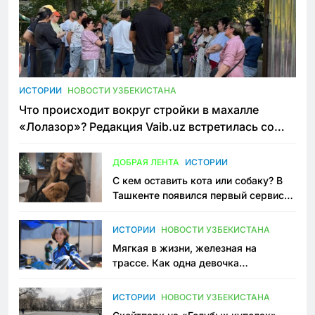
ИСТОРИИ
НОВОСТИ УЗБЕКИСТАНА
Что происходит вокруг стройки в махалле
«Лолазор»? Редакция Vaib.uz встретилась со
всеми сторонами конфликта
ДОБРАЯ ЛЕНТА
ИСТОРИИ
С кем оставить кота или собаку? В
Ташкенте появился первый сервис
зоонянь
ИСТОРИИ
НОВОСТИ УЗБЕКИСТАНА
Мягкая в жизни, железная на
трассе. Как одна девочка
переписывает автоспорт в
Узбекистане
ИСТОРИИ
НОВОСТИ УЗБЕКИСТАНА