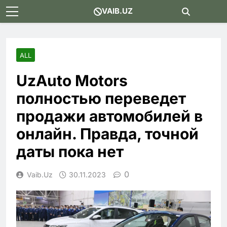
Skip
VAIB.UZ
to
content
ALL
UzAuto Motors
полностью переведет
продажи автомобилей в
онлайн. Правда, точной
даты пока нет
0
Vaib.uz
30.11.2023