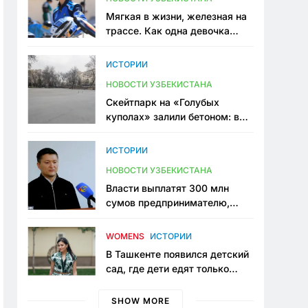
Мягкая в жизни, железная на
трассе. Как одна девочка
переписывает автоспорт в
Узбекистане
ИСТОРИИ
НОВОСТИ УЗБЕКИСТАНА
Скейтпарк на «Голубых
куполах» залили бетоном: в
центре Ташкента исчезло ещё
одно общественное
ИСТОРИИ
пространство
НОВОСТИ УЗБЕКИСТАНА
Власти выплатят 300 млн
сумов предпринимателю,
который провёл пять лет в
тюрьме по незаконному
WOMENS
ИСТОРИИ
приговору
В Ташкенте появился детский
сад, где дети едят только
полезную еду. Его открыла
мама, которая устала просить
SHOW MORE