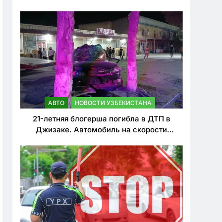
о резком ужесточении наказаний для
нарушителей ПДД
АВТО
НОВОСТИ УЗБЕКИСТАНА
21-летняя блогерша погибла в ДТП в
Джизаке. Автомобиль на скорости
врезался в дерево