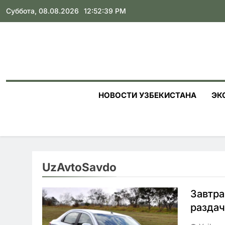
Skip
Суббота, 08.08.2026
12:52:40 PM
to
content
НОВОСТИ УЗБЕКИСТАНА
ЭК
UzAvtoSavdo
Завтра
раздач