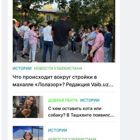
ИСТОРИИ
НОВОСТИ УЗБЕКИСТАНА
Что происходит вокруг стройки в
махалле «Лолазор»? Редакция Vaib.uz
встретилась со всеми сторонами
конфликта
ДОБРАЯ ЛЕНТА
ИСТОРИИ
С кем оставить кота или
собаку? В Ташкенте появился
первый сервис зоонянь
ИСТОРИИ
НОВОСТИ УЗБЕКИСТАНА