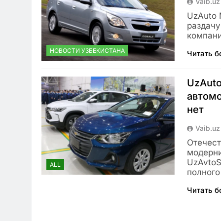
Vaib.uz
UzAuto 
раздачу
компани
НОВОСТИ УЗБЕКИСТАНА
Читать 
UzAuto
автомо
нет
Vaib.uz
Отечест
модерн
UzAvtoS
ALL
полного
Читать 