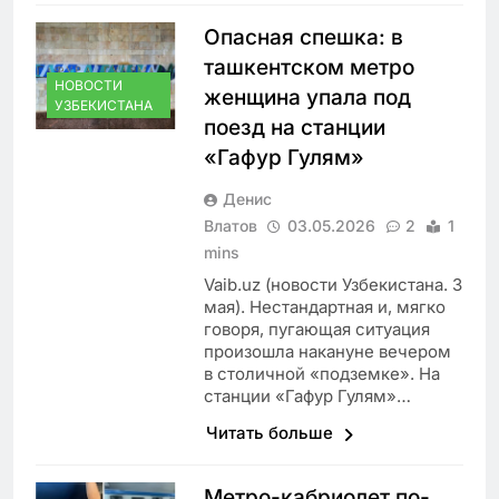
Опасная спешка: в
ташкентском метро
НОВОСТИ
женщина упала под
УЗБЕКИСТАНА
поезд на станции
«Гафур Гулям»
Денис
Влатов
03.05.2026
2
1
mins
Vaib.uz (новости Узбекистана. 3
мая). Нестандартная и, мягко
говоря, пугающая ситуация
произошла накануне вечером
в столичной «подземке». На
станции «Гафур Гулям»…
Читать больше
Метро-кабриолет по-