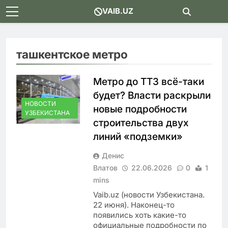
Skip
VAIB.UZ
to
content
ташкентское метро
Метро до ТТЗ всё-таки
будет? Власти раскрыли
НОВОСТИ
новые подробности
УЗБЕКИСТАНА
строительства двух
линий «подземки»
Денис
Влатов
22.06.2026
0
1
mins
Vaib.uz (новости Узбекистана.
22 июня). Наконец-то
появились хоть какие-то
официальные подробности по