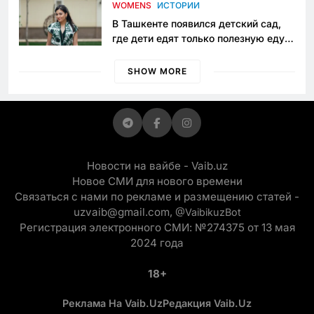
приговору
WOMENS
ИСТОРИИ
В Ташкенте появился детский сад,
где дети едят только полезную еду.
Его открыла мама, которая устала
просить «кашу без сахара»
SHOW MORE
Новости на вайбе - Vaib.uz
Новое СМИ для нового времени
Связаться с нами по рекламе и размещению статей -
uzvaib@gmail.com,
@VaibikuzBot
Регистрация электронного СМИ: №274375 от 13 мая
2024 года
18+
Реклама На Vaib.uz
Редакция Vaib.uz