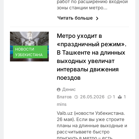
работ по расширению входной
зоны станции метро…
Читать больше
Метро уходит в
«праздничный режим».
НОВОСТИ
В Ташкенте на длинных
УЗБЕКИСТАНА
выходных увеличат
интервалы движения
поездов
Денис
Влатов
26.05.2026
1
1
mins
Vaib.uz (новости Узбекистана.
26 мая). Если вы уже строите
планы на длинные выходные и
рассчитываете быстро
прыгнуть в метро – есть…