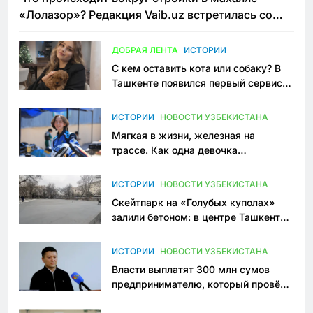
«Лолазор»? Редакция Vaib.uz встретилась со
всеми сторонами конфликта
ДОБРАЯ ЛЕНТА
ИСТОРИИ
С кем оставить кота или собаку? В
Ташкенте появился первый сервис
зоонянь
ИСТОРИИ
НОВОСТИ УЗБЕКИСТАНА
Мягкая в жизни, железная на
трассе. Как одна девочка
переписывает автоспорт в
Узбекистане
ИСТОРИИ
НОВОСТИ УЗБЕКИСТАНА
Скейтпарк на «Голубых куполах»
залили бетоном: в центре Ташкента
исчезло ещё одно общественное
пространство
ИСТОРИИ
НОВОСТИ УЗБЕКИСТАНА
Власти выплатят 300 млн сумов
предпринимателю, который провёл
пять лет в тюрьме по незаконному