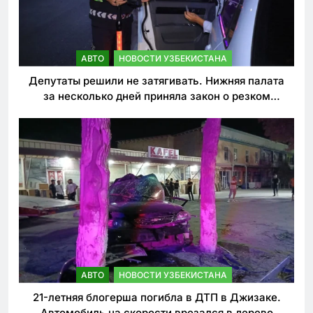
АВТО
НОВОСТИ УЗБЕКИСТАНА
Депутаты решили не затягивать. Нижняя палата
за несколько дней приняла закон о резком
ужесточении наказаний для нарушителей ПДД
АВТО
НОВОСТИ УЗБЕКИСТАНА
21-летняя блогерша погибла в ДТП в Джизаке.
Автомобиль на скорости врезался в дерево