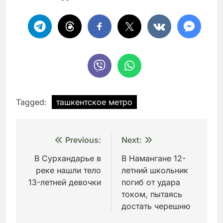
Tagged:
ташкентское метро
Навигация
Previous:
Next:
по
В Сурхандарье в
В Намангане 12-
реке нашли тело
летний школьник
записям
13-летней девочки
погиб от удара
током, пытаясь
достать черешню