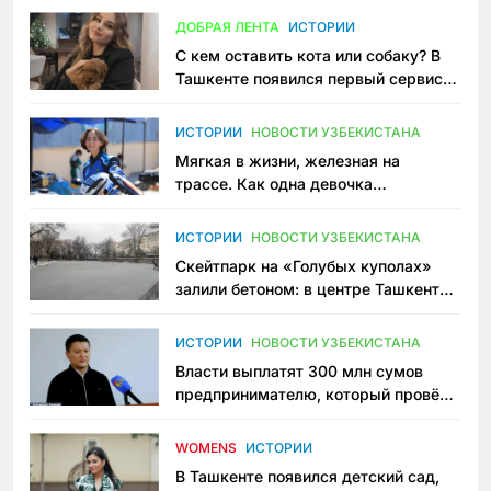
ДОБРАЯ ЛЕНТА
ИСТОРИИ
С кем оставить кота или собаку? В
Ташкенте появился первый сервис
зоонянь
ИСТОРИИ
НОВОСТИ УЗБЕКИСТАНА
Мягкая в жизни, железная на
трассе. Как одна девочка
переписывает автоспорт в
Узбекистане
ИСТОРИИ
НОВОСТИ УЗБЕКИСТАНА
Скейтпарк на «Голубых куполах»
залили бетоном: в центре Ташкента
исчезло ещё одно общественное
пространство
ИСТОРИИ
НОВОСТИ УЗБЕКИСТАНА
Власти выплатят 300 млн сумов
предпринимателю, который провёл
пять лет в тюрьме по незаконному
приговору
WOMENS
ИСТОРИИ
В Ташкенте появился детский сад,