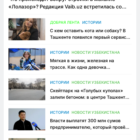
«Лолазор»? Редакция Vaib.uz встретилась со
всеми сторонами конфликта
ДОБРАЯ ЛЕНТА
ИСТОРИИ
С кем оставить кота или собаку? В
Ташкенте появился первый сервис
зоонянь
ИСТОРИИ
НОВОСТИ УЗБЕКИСТАНА
Мягкая в жизни, железная на
трассе. Как одна девочка
переписывает автоспорт в
Узбекистане
ИСТОРИИ
НОВОСТИ УЗБЕКИСТАНА
Скейтпарк на «Голубых куполах»
залили бетоном: в центре Ташкента
исчезло ещё одно общественное
пространство
ИСТОРИИ
НОВОСТИ УЗБЕКИСТАНА
Власти выплатят 300 млн сумов
предпринимателю, который провёл
пять лет в тюрьме по незаконному