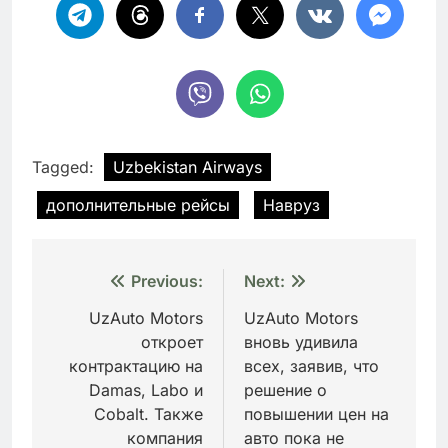
Tagged:
Uzbekistan Airways
дополнительные рейсы
Навруз
Навигация
Previous:
Next:
по
UzAuto Motors
UzAuto Motors
откроет
вновь удивила
записям
контрактацию на
всех, заявив, что
Damas, Labo и
решение о
Cobalt. Также
повышении цен на
компания
авто пока не