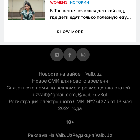
приговору
WOMENS
ИСТОРИИ
В Ташкенте появился детский сад,
где дети едят только полезную еду.
Его открыла мама, которая устала
просить «кашу без сахара»
SHOW MORE
Новости на вайбе - Vaib.uz
Новое СМИ для нового времени
Связаться с нами по рекламе и размещению статей -
uzvaib@gmail.com,
@VaibikuzBot
Регистрация электронного СМИ: №274375 от 13 мая
2024 года
18+
Реклама На Vaib.uz
Редакция Vaib.uz