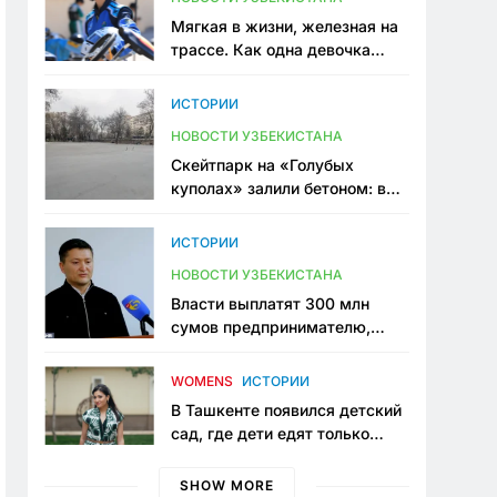
Мягкая в жизни, железная на
трассе. Как одна девочка
переписывает автоспорт в
Узбекистане
ИСТОРИИ
НОВОСТИ УЗБЕКИСТАНА
Скейтпарк на «Голубых
куполах» залили бетоном: в
центре Ташкента исчезло ещё
одно общественное
ИСТОРИИ
пространство
НОВОСТИ УЗБЕКИСТАНА
Власти выплатят 300 млн
сумов предпринимателю,
который провёл пять лет в
тюрьме по незаконному
WOMENS
ИСТОРИИ
приговору
В Ташкенте появился детский
сад, где дети едят только
полезную еду. Его открыла
мама, которая устала просить
SHOW MORE