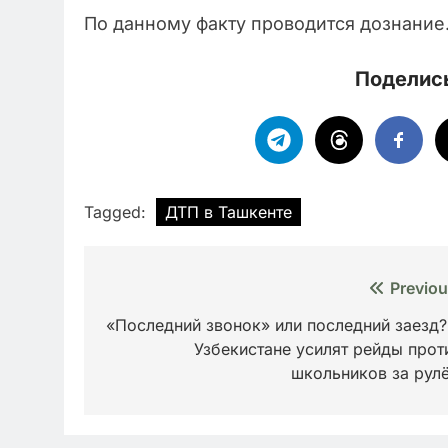
По данному факту проводится дознание
Поделись
Tagged:
ДТП в Ташкенте
Навигация
Previou
по
«Последний звонок» или последний заезд?
Узбекистане усилят рейды прот
записям
школьников за рул