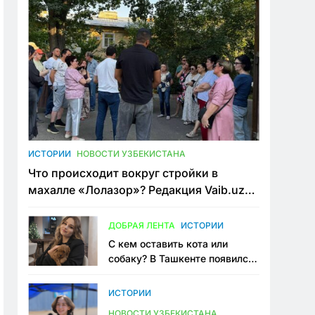
ИСТОРИИ
НОВОСТИ УЗБЕКИСТАНА
Что происходит вокруг стройки в
махалле «Лолазор»? Редакция Vaib.uz
встретилась со всеми сторонами
конфликта
ДОБРАЯ ЛЕНТА
ИСТОРИИ
С кем оставить кота или
собаку? В Ташкенте появился
первый сервис зоонянь
ИСТОРИИ
НОВОСТИ УЗБЕКИСТАНА