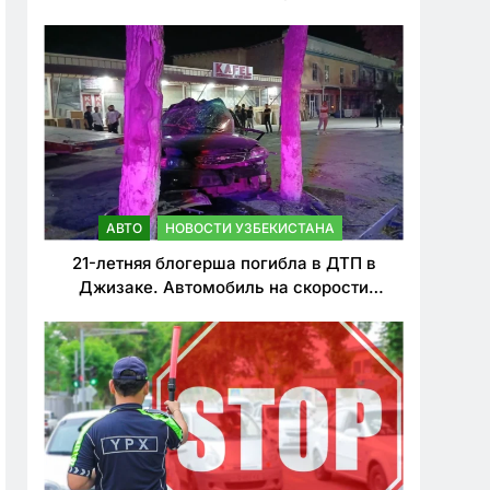
о резком ужесточении наказаний для
нарушителей ПДД
АВТО
НОВОСТИ УЗБЕКИСТАНА
21-летняя блогерша погибла в ДТП в
Джизаке. Автомобиль на скорости
врезался в дерево