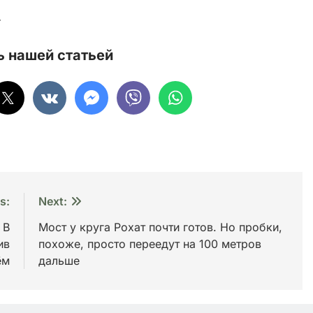
.
 нашей статьей
s:
Next:
 В
Мост у круга Рохат почти готов. Но пробки,
ив
похоже, просто переедут на 100 метров
ём
дальше