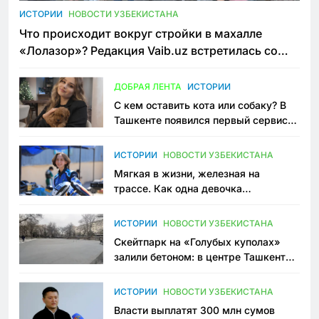
ИСТОРИИ
НОВОСТИ УЗБЕКИСТАНА
Что происходит вокруг стройки в махалле
«Лолазор»? Редакция Vaib.uz встретилась со
всеми сторонами конфликта
ДОБРАЯ ЛЕНТА
ИСТОРИИ
С кем оставить кота или собаку? В
Ташкенте появился первый сервис
зоонянь
ИСТОРИИ
НОВОСТИ УЗБЕКИСТАНА
Мягкая в жизни, железная на
трассе. Как одна девочка
переписывает автоспорт в
Узбекистане
ИСТОРИИ
НОВОСТИ УЗБЕКИСТАНА
Скейтпарк на «Голубых куполах»
залили бетоном: в центре Ташкента
исчезло ещё одно общественное
пространство
ИСТОРИИ
НОВОСТИ УЗБЕКИСТАНА
Власти выплатят 300 млн сумов