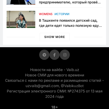
предпринимателю, который провёл
пять лет в тюрьме по незаконному
приговору
WOMENS
ИСТОРИИ
В Ташкенте появился детский сад,
где дети едят только полезную еду.
Его открыла мама, которая устала
просить «кашу без сахара»
SHOW MORE
Новости на вайбе - Vaib.uz
Новое СМИ для нового времени
Связаться с нами по рекламе и размещению статей -
uzvaib@gmail.com,
@VaibikuzBot
Регистрация электронного СМИ: №274375 от 13 мая
2024 года
18+