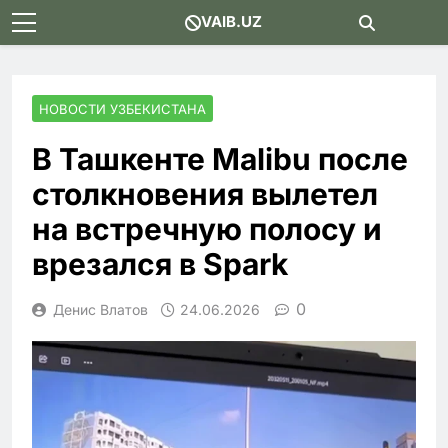
Skip
VAIB.UZ
to
content
НОВОСТИ УЗБЕКИСТАНА
В Ташкенте Malibu после
столкновения вылетел
на встречную полосу и
врезался в Spark
0
Денис Влатов
24.06.2026