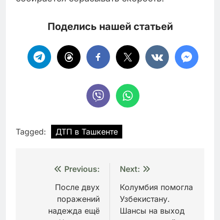
Поделись нашей статьей
Tagged:
ДТП в Ташкенте
Навигация
Previous:
Next:
по
После двух
Колумбия помогла
поражений
Узбекистану.
записям
надежда ещё
Шансы на выход