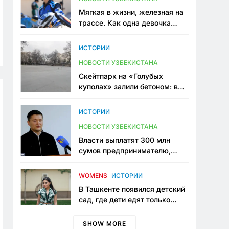
Мягкая в жизни, железная на
трассе. Как одна девочка
переписывает автоспорт в
Узбекистане
ИСТОРИИ
НОВОСТИ УЗБЕКИСТАНА
Скейтпарк на «Голубых
куполах» залили бетоном: в
центре Ташкента исчезло ещё
одно общественное
ИСТОРИИ
пространство
НОВОСТИ УЗБЕКИСТАНА
Власти выплатят 300 млн
сумов предпринимателю,
который провёл пять лет в
тюрьме по незаконному
WOMENS
ИСТОРИИ
приговору
В Ташкенте появился детский
сад, где дети едят только
полезную еду. Его открыла
мама, которая устала просить
SHOW MORE