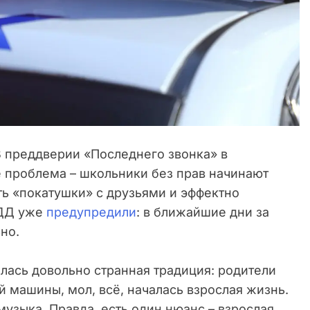
 преддверии «Последнего звонка» в
е проблема – школьники без прав начинают
ть «покатушки» с друзьями и эффектно
БДД уже
предупредили
: в ближайшие дни за
но.
лась довольно странная традиция: родители
й машины, мол, всё, началась взрослая жизнь.
музыка. Правда, есть один нюанс – взрослая