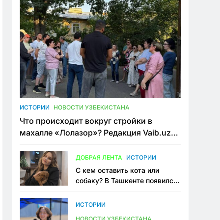
ИСТОРИИ
НОВОСТИ УЗБЕКИСТАНА
Что происходит вокруг стройки в
махалле «Лолазор»? Редакция Vaib.uz
встретилась со всеми сторонами
конфликта
ДОБРАЯ ЛЕНТА
ИСТОРИИ
С кем оставить кота или
собаку? В Ташкенте появился
первый сервис зоонянь
ИСТОРИИ
НОВОСТИ УЗБЕКИСТАНА