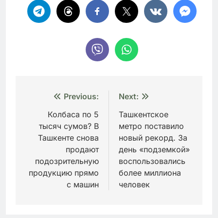
Навигация
Previous:
Next:
по
Колбаса по 5
Ташкентское
тысяч сумов? В
метро поставило
записям
Ташкенте снова
новый рекорд. За
продают
день «подземкой»
подозрительную
воспользовались
продукцию прямо
более миллиона
с машин
человек