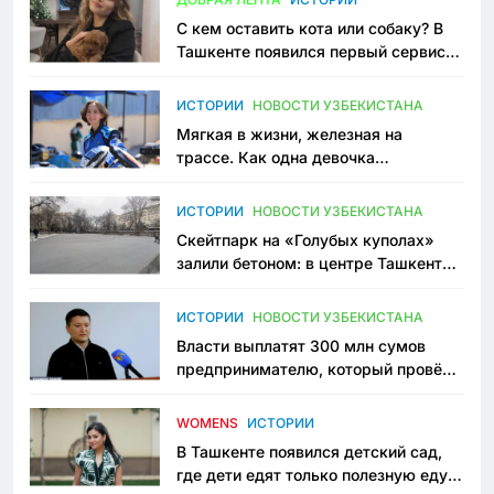
С кем оставить кота или собаку? В
Ташкенте появился первый сервис
зоонянь
ИСТОРИИ
НОВОСТИ УЗБЕКИСТАНА
Мягкая в жизни, железная на
трассе. Как одна девочка
переписывает автоспорт в
Узбекистане
ИСТОРИИ
НОВОСТИ УЗБЕКИСТАНА
Скейтпарк на «Голубых куполах»
залили бетоном: в центре Ташкента
исчезло ещё одно общественное
пространство
ИСТОРИИ
НОВОСТИ УЗБЕКИСТАНА
Власти выплатят 300 млн сумов
предпринимателю, который провёл
пять лет в тюрьме по незаконному
приговору
WOMENS
ИСТОРИИ
В Ташкенте появился детский сад,
где дети едят только полезную еду.