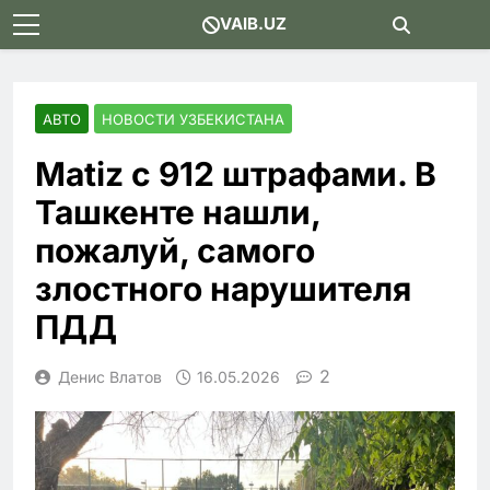
Skip
VAIB.UZ
to
content
АВТО
НОВОСТИ УЗБЕКИСТАНА
Matiz с 912 штрафами. В
Ташкенте нашли,
пожалуй, самого
злостного нарушителя
ПДД
2
Денис Влатов
16.05.2026