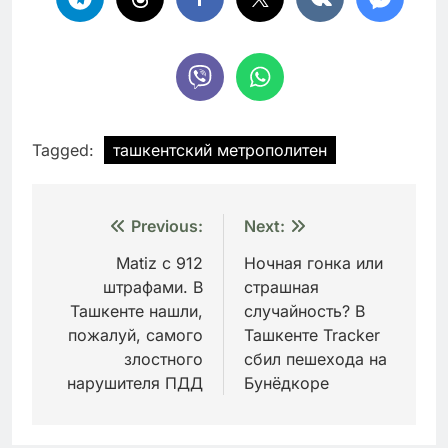
Tagged:
ташкентский метрополитен
Навигация
Previous:
Next:
по
Matiz с 912
Ночная гонка или
штрафами. В
страшная
записям
Ташкенте нашли,
случайность? В
пожалуй, самого
Ташкенте Tracker
злостного
сбил пешехода на
нарушителя ПДД
Бунёдкоре