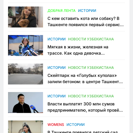
всеми сторонами конфликта
ДОБРАЯ ЛЕНТА
ИСТОРИИ
С кем оставить кота или собаку? В
Ташкенте появился первый сервис
зоонянь
ИСТОРИИ
НОВОСТИ УЗБЕКИСТАНА
Мягкая в жизни, железная на
трассе. Как одна девочка
переписывает автоспорт в
Узбекистане
ИСТОРИИ
НОВОСТИ УЗБЕКИСТАНА
Скейтпарк на «Голубых куполах»
залили бетоном: в центре Ташкента
исчезло ещё одно общественное
пространство
ИСТОРИИ
НОВОСТИ УЗБЕКИСТАНА
Власти выплатят 300 млн сумов
предпринимателю, который провёл
пять лет в тюрьме по незаконному
приговору
WOMENS
ИСТОРИИ
В Ташкенте появился детский сад,