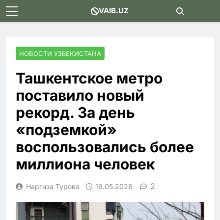
Skip
VAIB.UZ
to
content
НОВОСТИ УЗБЕКИСТАНА
Ташкентское метро
поставило новый
рекорд. За день
«подземкой»
воспользовались более
миллиона человек
2
Наргиза Турова
16.05.2026