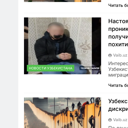
Читать 
Настоя
проник
получи
похити
Vaib.uz
Интерес
НОВОСТИ УЗБЕКИСТАНА
Узбекис
миграци
Читать 
Узбекс
дискр
Vaib.uz
По данн