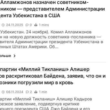
 Алламжонов назначен советником-
нником — представителем Администрации
ента Узбекистана в США
24.11.2025
0
1 mins
 (Узбекистан. 24 ноября). Комил Алламжонов
н на новую должность советника-посланника —
вителя Администрации президента Узбекистана в
ённых Штатах Америки. Об…
больше
 партии «Миллий Тикланиш» Алишер
в раскритиковал Байдена, заявив, что он и
юзники погрузили мир в кровь
06.11.2024
2
1 min
партии «Миллий Тикланиш» Алишер Кадыров
резкое заявление, подвергнув критике
ющего президента США Джо Байдена и его