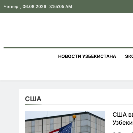
Skip
Четверг, 06.08.2026
3:55:06 AM
to
content
НОВОСТИ УЗБЕКИСТАНА
ЭК
США
США вв
Узбеки