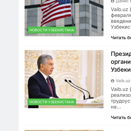
Денис 
Vaib.uz
февраля
введени
Узбекис
НОВОСТИ УЗБЕКИСТАНА
Читать 
Презид
органи
Узбеки
Vaib.uz
Vaib.uz
реализо
трудоус
НОВОСТИ УЗБЕКИСТАНА
на…
Читать 