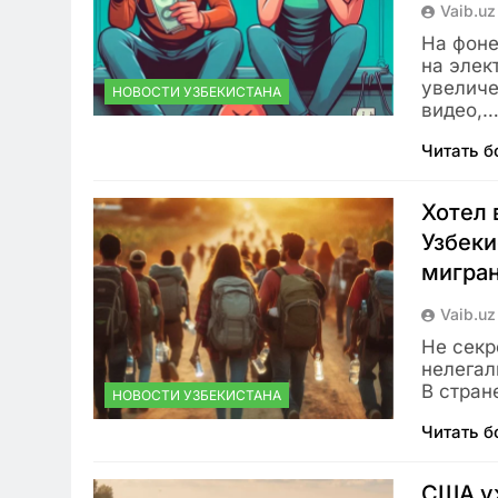
Vaib.uz
На фоне
на элек
увеличе
НОВОСТИ УЗБЕКИСТАНА
видео,
Читать 
Хотел 
Узбеки
мигра
Vaib.uz
Не секр
нелегал
В стран
НОВОСТИ УЗБЕКИСТАНА
Читать 
США у