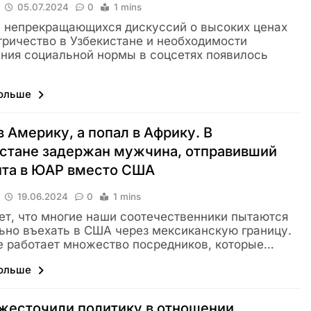
05.07.2024
0
1 mins
 непрекращающихся дискуссий о высоких ценах
тричество в Узбекистане и необходимости
ния социальной нормы в соцсетях появилось
…
больше
в Америку, а попал в Африку. В
стане задержан мужчина, отправивший
нта в ЮАР вместо США
19.06.2024
0
1 mins
ет, что многие наши соотечественники пытаются
ьно въехать в США через мексиканскую границу.
е работает множество посредников, которые…
больше
жесточили политику в отношении