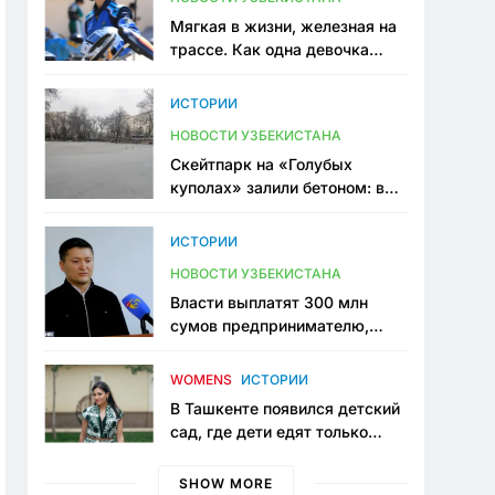
Мягкая в жизни, железная на
трассе. Как одна девочка
переписывает автоспорт в
Узбекистане
ИСТОРИИ
НОВОСТИ УЗБЕКИСТАНА
Скейтпарк на «Голубых
куполах» залили бетоном: в
центре Ташкента исчезло ещё
одно общественное
ИСТОРИИ
пространство
НОВОСТИ УЗБЕКИСТАНА
Власти выплатят 300 млн
сумов предпринимателю,
который провёл пять лет в
тюрьме по незаконному
WOMENS
ИСТОРИИ
приговору
В Ташкенте появился детский
сад, где дети едят только
полезную еду. Его открыла
мама, которая устала просить
SHOW MORE