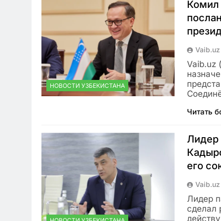
Комил
посла
презид
Vaib.uz
Vaib.uz
назначе
предста
НОВОСТИ УЗБЕКИСТАНА
Соедин
Читать 
Лидер
Кадыро
его со
Vaib.uz
Лидер 
сделал 
действу
НОВОСТИ УЗБЕКИСТАНА