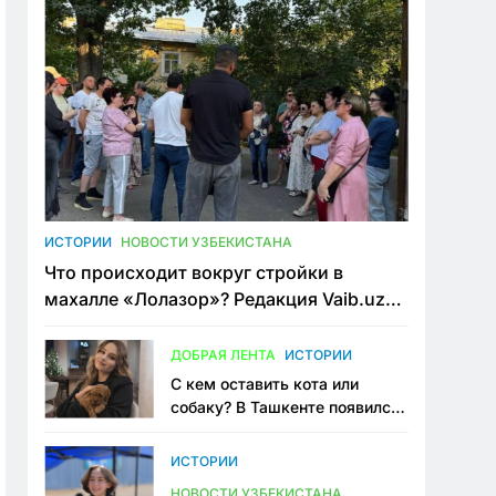
ИСТОРИИ
НОВОСТИ УЗБЕКИСТАНА
Что происходит вокруг стройки в
махалле «Лолазор»? Редакция Vaib.uz
встретилась со всеми сторонами
конфликта
ДОБРАЯ ЛЕНТА
ИСТОРИИ
С кем оставить кота или
собаку? В Ташкенте появился
первый сервис зоонянь
ИСТОРИИ
НОВОСТИ УЗБЕКИСТАНА