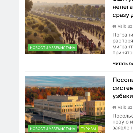
нелега
сразу 
Vaib.uz
Пограни
распоря
мигрант
НОВОСТИ УЗБЕКИСТАНА
принято
Читать 
Посол
систем
узбек
Vaib.uz
Посольс
новую и
заявлен
НОВОСТИ УЗБЕКИСТАНА
ТУРИЗМ