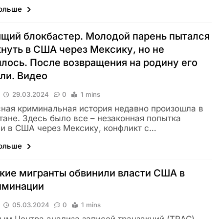
больше
щий блокбастер. Молодой парень пытался
нуть в США через Мексику, но не
лось. После возвращения на родину его
ли. Видео
29.03.2024
0
1 mins
ная криминальная история недавно произошла в
тане. Здесь было все – незаконная попытка
и в США через Мексику, конфликт с…
больше
кие мигранты обвинили власти США в
иминации
05.03.2024
0
1 mins
ым Центра анализа записей транзакций (TRAC),