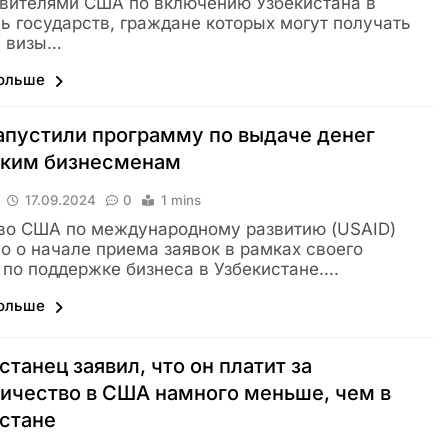
вителями США по включению Узбекистана в
ь государств, граждане которых могут получать
е визы…
больше
пустили программу по выдаче денег
ским бизнесменам
17.09.2024
0
1 mins
во США по международному развитию (USAID)
о о начале приема заявок в рамках своего
 по поддержке бизнеса в Узбекистане….
больше
станец заявил, что он платит за
ичество в США намного меньше, чем в
стане