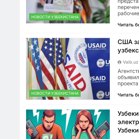
предста
перечен
рабочи
НОВОСТИ УЗБЕКИСТАНА
Читать 
США за
узбек
Vaib.uz
Агентст
объявил
проекта
НОВОСТИ УЗБЕКИСТАНА
Читать 
Узбеки
электр
Узбеки