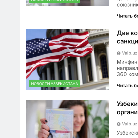
союзник
Читать 
Две ко
санкц
Vaib.uz
Минфин 
направл
360 ком
НОВОСТИ УЗБЕКИСТАНА
Читать 
Узбеки
органи
Vaib.uz
Узбекск