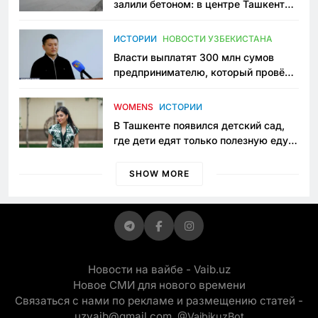
залили бетоном: в центре Ташкента
исчезло ещё одно общественное
пространство
ИСТОРИИ
НОВОСТИ УЗБЕКИСТАНА
Власти выплатят 300 млн сумов
предпринимателю, который провёл
пять лет в тюрьме по незаконному
приговору
WOMENS
ИСТОРИИ
В Ташкенте появился детский сад,
где дети едят только полезную еду.
Его открыла мама, которая устала
просить «кашу без сахара»
SHOW MORE
Новости на вайбе - Vaib.uz
Новое СМИ для нового времени
Связаться с нами по рекламе и размещению статей -
uzvaib@gmail.com,
@VaibikuzBot