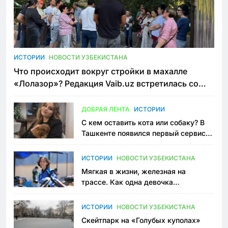
ИСТОРИИ
НОВОСТИ УЗБЕКИСТАНА
Что происходит вокруг стройки в махалле
«Лолазор»? Редакция Vaib.uz встретилась со
всеми сторонами конфликта
ДОБРАЯ ЛЕНТА
ИСТОРИИ
С кем оставить кота или собаку? В
Ташкенте появился первый сервис
зоонянь
ИСТОРИИ
НОВОСТИ УЗБЕКИСТАНА
Мягкая в жизни, железная на
трассе. Как одна девочка
переписывает автоспорт в
Узбекистане
ИСТОРИИ
НОВОСТИ УЗБЕКИСТАНА
Скейтпарк на «Голубых куполах»