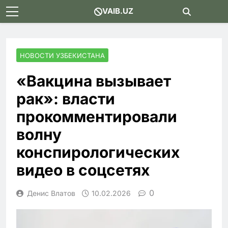
Skip
VAIB.UZ
to
content
НОВОСТИ УЗБЕКИСТАНА
«Вакцина вызывает
рак»: власти
прокомментировали
волну
конспирологических
видео в соцсетях
0
Денис Влатов
10.02.2026