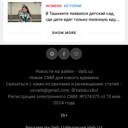
приговору
WOMENS
ИСТОРИИ
В Ташкенте появился детский сад,
где дети едят только полезную еду.
Его открыла мама, которая устала
просить «кашу без сахара»
SHOW MORE
Новости на вайбе - Vaib.uz
Новое СМИ для нового времени
Связаться с нами по рекламе и размещению статей -
uzvaib@gmail.com,
@VaibikuzBot
Регистрация электронного СМИ: №274375 от 13 мая
2024 года
18+
Реклама На Vaib.uz
Редакция Vaib.uz