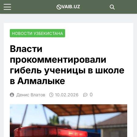
Skip
VAIB.UZ
to
content
НОВОСТИ УЗБЕКИСТАНА
Власти
прокомментировали
гибель ученицы в школе
в Алмалыке
0
Денис Влатов
10.02.2026