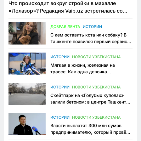
Что происходит вокруг стройки в махалле
«Лолазор»? Редакция Vaib.uz встретилась со
всеми сторонами конфликта
ДОБРАЯ ЛЕНТА
ИСТОРИИ
С кем оставить кота или собаку? В
Ташкенте появился первый сервис
зоонянь
ИСТОРИИ
НОВОСТИ УЗБЕКИСТАНА
Мягкая в жизни, железная на
трассе. Как одна девочка
переписывает автоспорт в
Узбекистане
ИСТОРИИ
НОВОСТИ УЗБЕКИСТАНА
Скейтпарк на «Голубых куполах»
залили бетоном: в центре Ташкента
исчезло ещё одно общественное
пространство
ИСТОРИИ
НОВОСТИ УЗБЕКИСТАНА
Власти выплатят 300 млн сумов
предпринимателю, который провёл
пять лет в тюрьме по незаконному