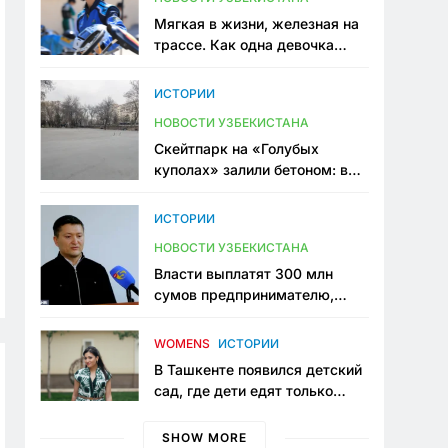
Мягкая в жизни, железная на
трассе. Как одна девочка
переписывает автоспорт в
Узбекистане
ИСТОРИИ
НОВОСТИ УЗБЕКИСТАНА
Скейтпарк на «Голубых
куполах» залили бетоном: в
центре Ташкента исчезло ещё
одно общественное
ИСТОРИИ
пространство
НОВОСТИ УЗБЕКИСТАНА
Власти выплатят 300 млн
сумов предпринимателю,
который провёл пять лет в
тюрьме по незаконному
WOMENS
ИСТОРИИ
приговору
В Ташкенте появился детский
сад, где дети едят только
полезную еду. Его открыла
мама, которая устала просить
SHOW MORE