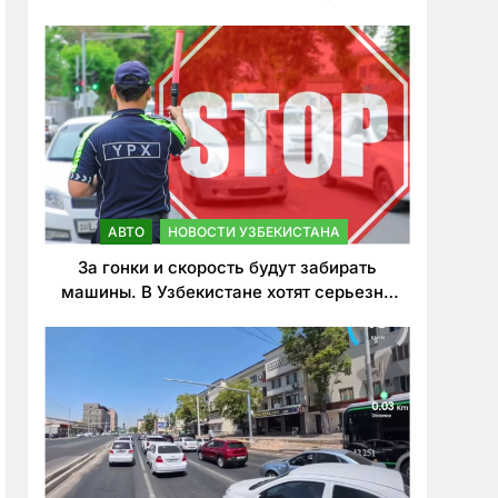
врезался в дерево
АВТО
НОВОСТИ УЗБЕКИСТАНА
За гонки и скорость будут забирать
машины. В Узбекистане хотят серьезно
ужесточить наказания для лихачей