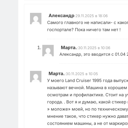
Александр
:
29.11.2025 в 18:06
Самого главного не написали- с каког
госпортале? Пока ничего там нет !
Марта.
:
30.11.2025 в 10:06
Александр, это вводится с 01.04
Марта.
:
30.11.2025 в 10:05
У моего Land Cruiser 1995 года выпус
называют вечной. Машина в хорошем
осмотрам и профилактике. Стоит на уч
города. . Вот я и думаю, какой стике
» моложе» моей, но по техническому 
мнение такое, что стикер нужно дава
состоянием машины, а не от маркиро