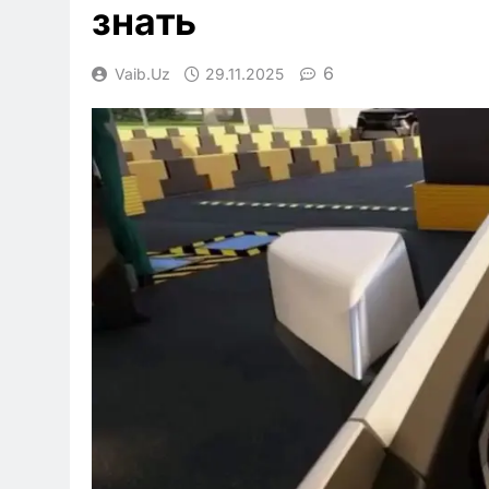
знать
6
Vaib.uz
29.11.2025