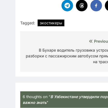
Tagged:
экостикеры
Навигация
Previou
по
В Бухаре водитель грузовика устро
разборки с пассажирским автобусом пря
записям
на трас
6 thoughts on “
В Узбекистане утвердили пор
важно знать
”