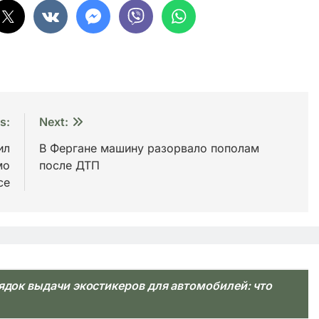
s:
Next:
ил
В Фергане машину разорвало пополам
мо
после ДТП
се
ядок выдачи экостикеров для автомобилей: что