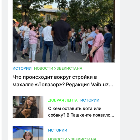
ИСТОРИИ
НОВОСТИ УЗБЕКИСТАНА
Что происходит вокруг стройки в
махалле «Лолазор»? Редакция Vaib.uz
встретилась со всеми сторонами
конфликта
ДОБРАЯ ЛЕНТА
ИСТОРИИ
С кем оставить кота или
собаку? В Ташкенте появился
первый сервис зоонянь
ИСТОРИИ
НОВОСТИ УЗБЕКИСТАНА