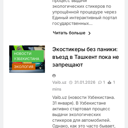
процесс выдачи
экологических стикеров по
упрощённой процедуре через
Единый интерактивный портал
государственных…
Читать больше
Экостикеры без паники:
НОВОСТИ
въезд в Ташкент пока не
УЗБЕКИСТАНА
запрещают
ЭКОЛОГИЯ
Vaib.uz
31.01.2026
1
1
mins
Vaib.uz (новости Узбекистана.
31 января). В Узбекистане
активно стартовал процесс
выдачи экологических
стикеров для автомобилей.
Однако, как это часто бывает,