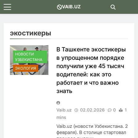
Skip
VAIB.UZ
to
content
экостикеры
В Ташкенте экостикеры
НОВОСТИ
в упрощенном порядке
УЗБЕКИСТАНА
получили уже 45 тысяч
ЭКОЛОГИЯ
водителей: как это
работает и что важно
знать
Vaib.uz
02.02.2026
0
1
mins
Vaib.uz (новости Узбекистана. 2
февраля). В столице стартовал