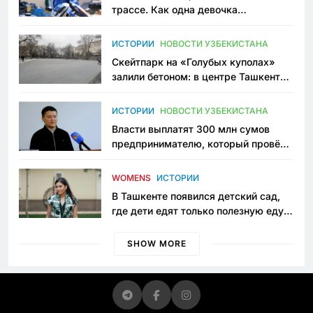
трассе. Как одна девочка
переписывает автоспорт в
Узбекистане
ИСТОРИИ
НОВОСТИ УЗБЕКИСТАНА
Скейтпарк на «Голубых куполах»
залили бетоном: в центре Ташкента
исчезло ещё одно общественное
пространство
ИСТОРИИ
НОВОСТИ УЗБЕКИСТАНА
Власти выплатят 300 млн сумов
предпринимателю, который провёл
пять лет в тюрьме по незаконному
приговору
WOMENS
ИСТОРИИ
В Ташкенте появился детский сад,
где дети едят только полезную еду.
Его открыла мама, которая устала
просить «кашу без сахара»
SHOW MORE