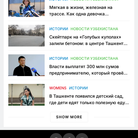
Мягкая в жизни, железная на
трассе. Как одна девочка
переписывает автоспорт в
Узбекистане
ИСТОРИИ
НОВОСТИ УЗБЕКИСТАНА
Скейтпарк на «Голубых куполах»
залили бетоном: в центре Ташкента
исчезло ещё одно общественное
пространство
ИСТОРИИ
НОВОСТИ УЗБЕКИСТАНА
Власти выплатят 300 млн сумов
предпринимателю, который провёл
пять лет в тюрьме по незаконному
приговору
WOMENS
ИСТОРИИ
В Ташкенте появился детский сад,
где дети едят только полезную еду.
Его открыла мама, которая устала
просить «кашу без сахара»
SHOW MORE