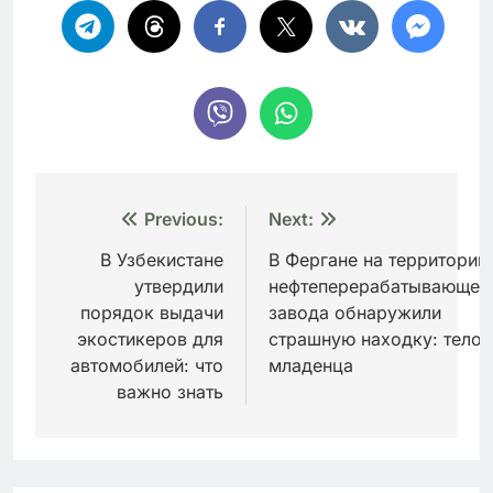
Навигация
Previous:
Next:
по
В Узбекистане
В Фергане на территории
утвердили
нефтеперерабатывающег
записям
порядок выдачи
завода обнаружили
экостикеров для
страшную находку: тело
автомобилей: что
младенца
важно знать