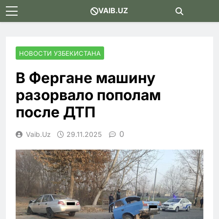
Skip
VAIB.UZ
to
content
НОВОСТИ УЗБЕКИСТАНА
В Фергане машину
разорвало пополам
после ДТП
0
Vaib.uz
29.11.2025