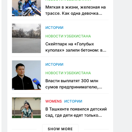
Мягкая в жизни, железная на
трассе. Как одна девочка
переписывает автоспорт в
Узбекистане
ИСТОРИИ
НОВОСТИ УЗБЕКИСТАНА
Скейтпарк на «Голубых
куполах» залили бетоном: в
центре Ташкента исчезло ещё
одно общественное
ИСТОРИИ
пространство
НОВОСТИ УЗБЕКИСТАНА
Власти выплатят 300 млн
сумов предпринимателю,
который провёл пять лет в
тюрьме по незаконному
WOMENS
ИСТОРИИ
приговору
В Ташкенте появился детский
сад, где дети едят только
полезную еду. Его открыла
мама, которая устала просить
SHOW MORE