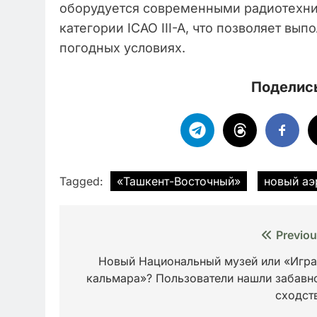
оборудуется современными радиотехн
категории ICAO III-A, что позволяет вы
погодных условиях.
Поделись
Tagged:
«Ташкент-Восточный»
новый аэ
Навигация
Previou
по
Новый Национальный музей или «Игра
кальмара»? Пользователи нашли забавн
записям
сходст