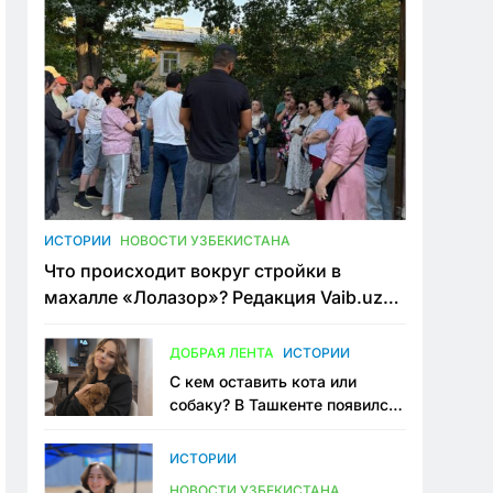
ИСТОРИИ
НОВОСТИ УЗБЕКИСТАНА
Что происходит вокруг стройки в
махалле «Лолазор»? Редакция Vaib.uz
встретилась со всеми сторонами
конфликта
ДОБРАЯ ЛЕНТА
ИСТОРИИ
С кем оставить кота или
собаку? В Ташкенте появился
первый сервис зоонянь
ИСТОРИИ
НОВОСТИ УЗБЕКИСТАНА