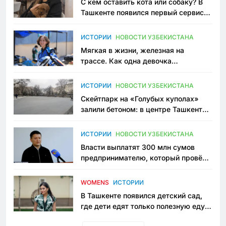
С кем оставить кота или собаку? В
Ташкенте появился первый сервис
зоонянь
ИСТОРИИ
НОВОСТИ УЗБЕКИСТАНА
Мягкая в жизни, железная на
трассе. Как одна девочка
переписывает автоспорт в
Узбекистане
ИСТОРИИ
НОВОСТИ УЗБЕКИСТАНА
Скейтпарк на «Голубых куполах»
залили бетоном: в центре Ташкента
исчезло ещё одно общественное
пространство
ИСТОРИИ
НОВОСТИ УЗБЕКИСТАНА
Власти выплатят 300 млн сумов
предпринимателю, который провёл
пять лет в тюрьме по незаконному
приговору
WOMENS
ИСТОРИИ
В Ташкенте появился детский сад,
где дети едят только полезную еду.
Его открыла мама, которая устала