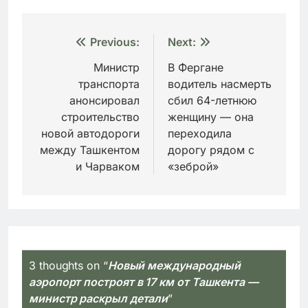
Навигация
Previous:
Next:
по
Министр
В Фергане
транспорта
водитель насмерть
записям
анонсировал
сбил 64-летнюю
строительство
женщину — она
новой автодороги
переходила
между Ташкентом
дорогу рядом с
и Чарваком
«зеброй»
3 thoughts on “
Новый международный
аэропорт построят в 17 км от Ташкента —
министр раскрыл детали
”