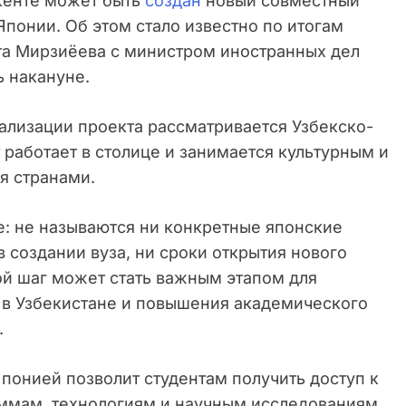
енте может быть
создан
новый совместный
Японии. Об этом стало известно по итогам
та Мирзиёева с министром иностранных дел
ь накануне.
ализации проекта рассматривается Узбекско-
 работает в столице и занимается культурным и
я странами.
е: не называются ни конкретные японские
 создании вуза, ни сроки открытия нового
ой шаг может стать важным этапом для
 в Узбекистане и повышения академического
.
понией позволит студентам получить доступ к
мам, технологиям и научным исследованиям,