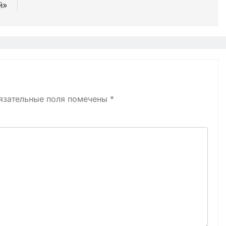
й»
язательные поля помечены
*