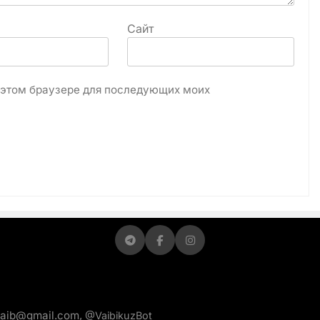
Сайт
в этом браузере для последующих моих
vaib@gmail.com,
@VaibikuzBot