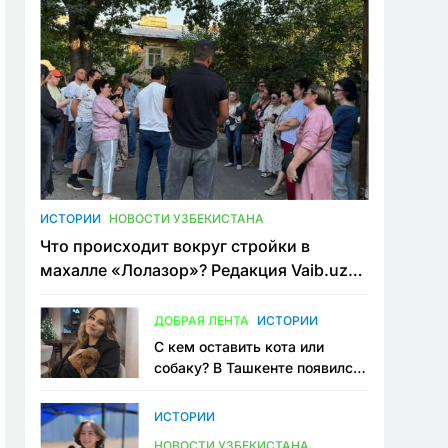
ИСТОРИИ
НОВОСТИ УЗБЕКИСТАНА
Что происходит вокруг стройки в
махалле «Лолазор»? Редакция Vaib.uz
встретилась со всеми сторонами
конфликта
ДОБРАЯ ЛЕНТА
ИСТОРИИ
С кем оставить кота или
собаку? В Ташкенте появился
первый сервис зоонянь
ИСТОРИИ
НОВОСТИ УЗБЕКИСТАНА