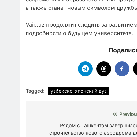
а также станет новым символом дружбы
Vaib.uz продолжит следить за развитие
подробности о будущем университете.
Поделись
Tagged:
узбекско-японский вуз
Навигация
Previou
по
Рядом с Ташкентом завершило
строительство нового аэродрома д