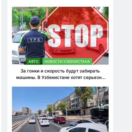
врезался в дерево
АВТО
НОВОСТИ УЗБЕКИСТАНА
За гонки и скорость будут забирать
машины. В Узбекистане хотят серьезно
ужесточить наказания для лихачей