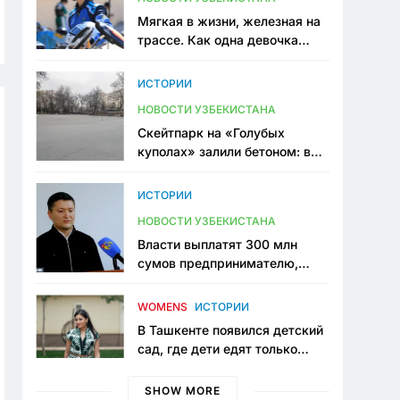
Мягкая в жизни, железная на
трассе. Как одна девочка
переписывает автоспорт в
Узбекистане
ИСТОРИИ
НОВОСТИ УЗБЕКИСТАНА
Скейтпарк на «Голубых
куполах» залили бетоном: в
центре Ташкента исчезло ещё
одно общественное
ИСТОРИИ
пространство
НОВОСТИ УЗБЕКИСТАНА
Власти выплатят 300 млн
сумов предпринимателю,
который провёл пять лет в
тюрьме по незаконному
WOMENS
ИСТОРИИ
приговору
В Ташкенте появился детский
сад, где дети едят только
полезную еду. Его открыла
мама, которая устала просить
SHOW MORE