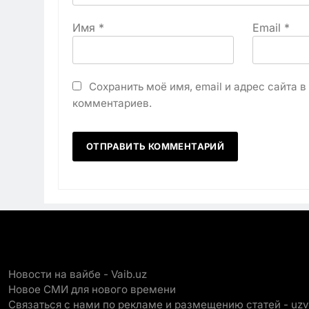
Имя
*
Email
*
Сохранить моё имя, email и адрес сайта 
комментариев.
Новости на вайбе - Vaib.uz
Новое СМИ для нового времени
Связаться с нами по рекламе и размещению статей - uz