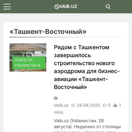
Skip
VAIB.UZ
to
content
«Ташкент-Восточный»
Рядом с Ташкентом
завершилось
НОВОСТИ
строительство нового
УЗБЕКИСТАНА
аэродрома для бизнес-
авиации «Ташкент-
Восточный»
Vaib.uz
28.08.2025
0
1
mins
Vaib.uz (Узбекистан. 28
августа). Недалеко от столицы