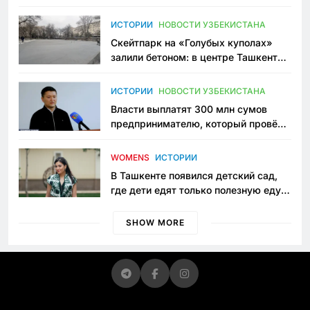
переписывает автоспорт в
Узбекистане
ИСТОРИИ
НОВОСТИ УЗБЕКИСТАНА
Скейтпарк на «Голубых куполах»
залили бетоном: в центре Ташкента
исчезло ещё одно общественное
пространство
ИСТОРИИ
НОВОСТИ УЗБЕКИСТАНА
Власти выплатят 300 млн сумов
предпринимателю, который провёл
пять лет в тюрьме по незаконному
приговору
WOMENS
ИСТОРИИ
В Ташкенте появился детский сад,
где дети едят только полезную еду.
Его открыла мама, которая устала
просить «кашу без сахара»
SHOW MORE