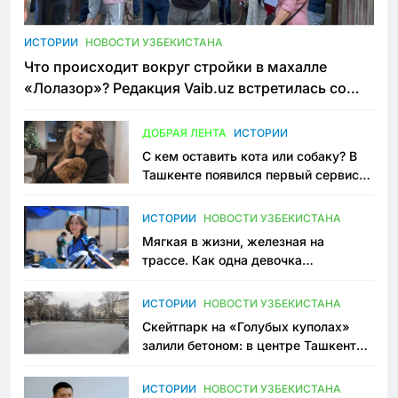
ИСТОРИИ
НОВОСТИ УЗБЕКИСТАНА
Что происходит вокруг стройки в махалле
«Лолазор»? Редакция Vaib.uz встретилась со
всеми сторонами конфликта
ДОБРАЯ ЛЕНТА
ИСТОРИИ
С кем оставить кота или собаку? В
Ташкенте появился первый сервис
зоонянь
ИСТОРИИ
НОВОСТИ УЗБЕКИСТАНА
Мягкая в жизни, железная на
трассе. Как одна девочка
переписывает автоспорт в
Узбекистане
ИСТОРИИ
НОВОСТИ УЗБЕКИСТАНА
Скейтпарк на «Голубых куполах»
залили бетоном: в центре Ташкента
исчезло ещё одно общественное
пространство
ИСТОРИИ
НОВОСТИ УЗБЕКИСТАНА