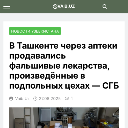
Skip
VAIB.UZ
to
content
НОВОСТИ УЗБЕКИСТАНА
В Ташкенте через аптеки
продавались
фальшивые лекарства,
произведённые в
подпольных цехах — СГБ
1
Vaib.uz
27.08.2025