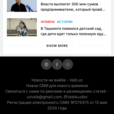
Власти выплатят 300 млн сумов
предпринимателю, который провёл
пять лет в тюрьме по незаконному
приговору
WOMENS
ИСТОРИИ
В Ташкенте появился детский сад,
где дети едят только полезную еду.
Его открыла мама, которая устала
просить «кашу без сахара»
SHOW MORE
Новости на вайбе - Vaib.uz
Новое СМИ для нового времени
Связаться с нами по рекламе и размещению статей -
uzvaib@gmail.com,
@VaibikuzBot
Регистрация электронного СМИ: №274375 от 13 мая
2024 года