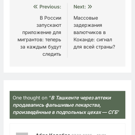
Навигация
Previous:
Next:
по
В России
Массовые
запускают
задержания
записям
приложение для
валютчиков в
мигрантов: теперь
Коканде: сигнал
за каждым будут
для всей страны?
следить
One thought on “
В Ташкенте через аптеки
продавались фальшивые лекарства,
произведённые в подпольных цехах — СГБ
”