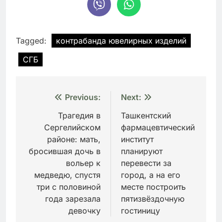
Tagged:
контрабанда ювелирных изделий
СГБ
Навигация
Previous:
Next:
по
Трагедия в
Ташкентский
Сергелийском
фармацевтический
записям
районе: мать,
институт
бросившая дочь в
планируют
вольер к
перевести за
медведю, спустя
город, а на его
три с половиной
месте построить
года зарезала
пятизвёздочную
девочку
гостиницу