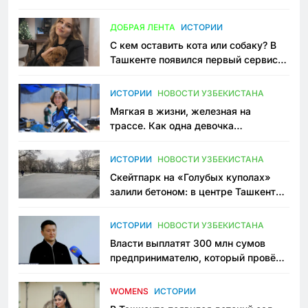
всеми сторонами конфликта
ДОБРАЯ ЛЕНТА
ИСТОРИИ
С кем оставить кота или собаку? В
Ташкенте появился первый сервис
зоонянь
ИСТОРИИ
НОВОСТИ УЗБЕКИСТАНА
Мягкая в жизни, железная на
трассе. Как одна девочка
переписывает автоспорт в
Узбекистане
ИСТОРИИ
НОВОСТИ УЗБЕКИСТАНА
Скейтпарк на «Голубых куполах»
залили бетоном: в центре Ташкента
исчезло ещё одно общественное
пространство
ИСТОРИИ
НОВОСТИ УЗБЕКИСТАНА
Власти выплатят 300 млн сумов
предпринимателю, который провёл
пять лет в тюрьме по незаконному
приговору
WOMENS
ИСТОРИИ