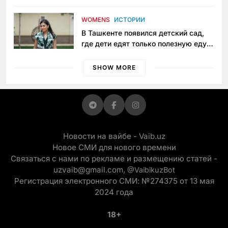
пять лет в тюрьме по незаконному
приговору
WOMENS
ИСТОРИИ
В Ташкенте появился детский сад,
где дети едят только полезную еду.
Его открыла мама, которая устала
просить «кашу без сахара»
SHOW MORE
Новости на вайбе - Vaib.uz
Новое СМИ для нового времени
Связаться с нами по рекламе и размещению статей -
uzvaib@gmail.com,
@VaibikuzBot
Регистрация электронного СМИ: №274375 от 13 мая
2024 года
18+