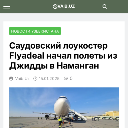
Skip
VAIB.UZ
to
content
НОВОСТИ УЗБЕКИСТАНА
Саудовский лоукостер
Flyadeal начал полеты из
Джидды в Наманган
0
Vaib.uz
15.01.2025