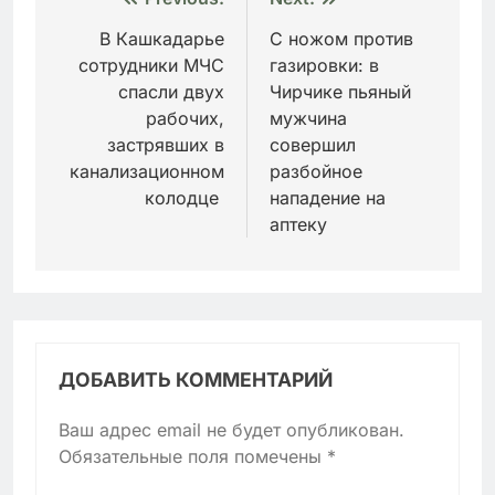
Навигация
по
В Кашкадарье
С ножом против
сотрудники МЧС
газировки: в
записям
спасли двух
Чирчике пьяный
рабочих,
мужчина
застрявших в
совершил
канализационном
разбойное
колодце
нападение на
аптеку
ДОБАВИТЬ КОММЕНТАРИЙ
Ваш адрес email не будет опубликован.
Обязательные поля помечены
*