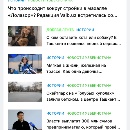
ИСТОРИИ
НОВОСТИ УЗБЕКИСТАНА
Что происходит вокруг стройки в махалле
«Лолазор»? Редакция Vaib.uz встретилась со
всеми сторонами конфликта
ДОБРАЯ ЛЕНТА
ИСТОРИИ
С кем оставить кота или собаку? В
Ташкенте появился первый сервис
зоонянь
ИСТОРИИ
НОВОСТИ УЗБЕКИСТАНА
Мягкая в жизни, железная на
трассе. Как одна девочка
переписывает автоспорт в
Узбекистане
ИСТОРИИ
НОВОСТИ УЗБЕКИСТАНА
Скейтпарк на «Голубых куполах»
залили бетоном: в центре Ташкента
исчезло ещё одно общественное
пространство
ИСТОРИИ
НОВОСТИ УЗБЕКИСТАНА
Власти выплатят 300 млн сумов
предпринимателю, который провёл