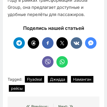
году в рамках трансформации Saudia
Group, она предлагает доступные и
удобные перелёты для пассажиров.
Поделись нашей статьей
Tagged:
Flyadeal
Джидда
Наманган
рейсы
Previous:
Next: