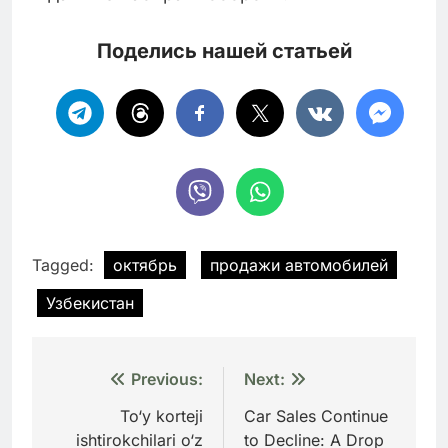
Поделись нашей статьей
Tagged:
октябрь
продажи автомобилей
Узбекистан
Навигация
Previous:
Next:
по
To‘y korteji
Car Sales Continue
ishtirokchilari o‘z
to Decline: A Drop