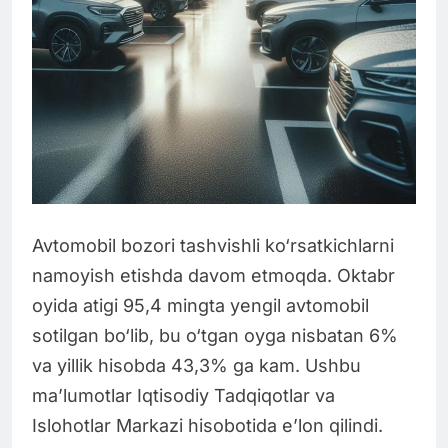
Avtomobil bozori tashvishli ko‘rsatkichlarni
namoyish etishda davom etmoqda. Oktabr
oyida atigi 95,4 mingta yengil avtomobil
sotilgan bo‘lib, bu o‘tgan oyga nisbatan 6%
va yillik hisobda 43,3% ga kam. Ushbu
ma’lumotlar Iqtisodiy Tadqiqotlar va
Islohotlar Markazi hisobotida e’lon qilindi.