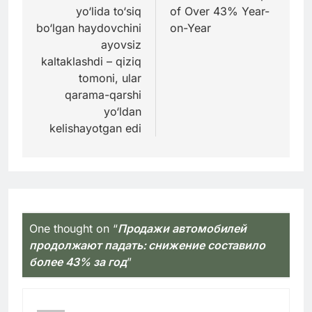
записям
yo‘lida to‘siq
of Over 43% Year-
bo‘lgan haydovchini
on-Year
ayovsiz
kaltaklashdi – qiziq
tomoni, ular
qarama-qarshi
yo‘ldan
kelishayotgan edi
One thought on “
Продажи автомобилей
продолжают падать: снижение составило
более 43% за год
”