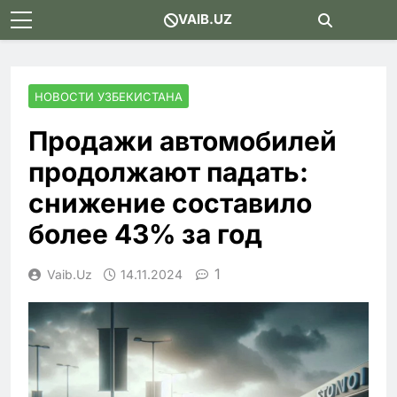
Skip
VAIB.UZ
to
content
НОВОСТИ УЗБЕКИСТАНА
Продажи автомобилей
продолжают падать:
снижение составило
более 43% за год
1
Vaib.uz
14.11.2024