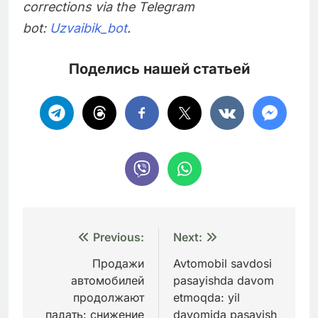
corrections via the Telegram
bot:
Uzvaibik_bot
.
Поделись нашей статьей
Навигация
Previous:
Next:
по
Продажи
Avtomobil savdosi
автомобилей
pasayishda davom
записям
продолжают
etmoqda: yil
падать: снижение
davomida pasayish