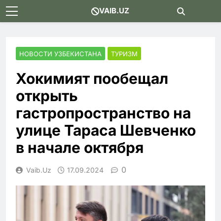
Skip
VAIB.UZ
to
content
НОВОСТИ УЗБЕКИСТАНА
ТУРИЗМ
Хокимият пообещал
открыть
гастропространство на
улице Тараса Шевченко
в начале октября
0
Vaib.uz
17.09.2024