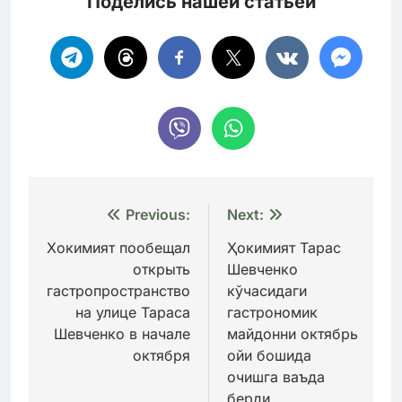
Поделись нашей статьей
Навигация
Previous:
Next:
по
Хокимият пообещал
Ҳокимият Тарас
открыть
Шевченко
записям
гастропространство
кўчасидаги
на улице Тараса
гастрономик
Шевченко в начале
майдонни октябрь
октября
ойи бошида
очишга ваъда
берди