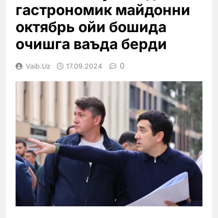
гастрономик майдонни
октябрь ойи бошида
очишга ваъда берди
0
Vaib.uz
17.09.2024