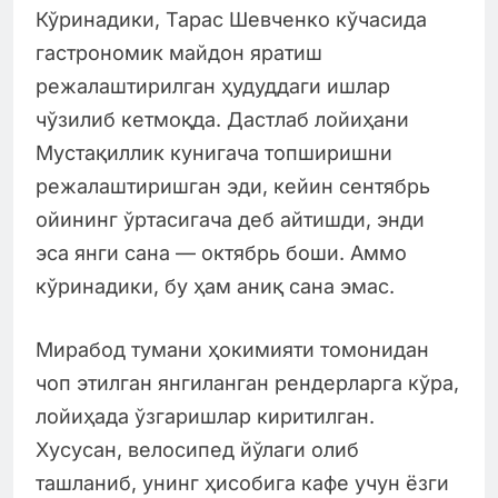
Кўринадики, Тарас Шевченко кўчасида
гастрономик майдон яратиш
режалаштирилган ҳудуддаги ишлар
чўзилиб кетмоқда. Дастлаб лойиҳани
Мустақиллик кунигача топширишни
режалаштиришган эди, кейин сентябрь
ойининг ўртасигача деб айтишди, энди
эса янги сана — октябрь боши. Аммо
кўринадики, бу ҳам аниқ сана эмас.
Мирабод тумани ҳокимияти томонидан
чоп этилган янгиланган рендерларга кўра,
лойиҳада ўзгаришлар киритилган.
Хусусан, велосипед йўлаги олиб
ташланиб, унинг ҳисобига кафе учун ёзги