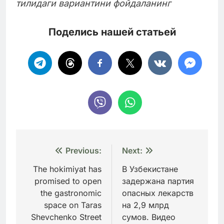
тилидаги вариантини фойдаланинг
Поделись нашей статьей
Навигация
Previous:
Next:
по
The hokimiyat has
В Узбекистане
promised to open
задержана партия
записям
the gastronomic
опасных лекарств
space on Taras
на 2,9 млрд
Shevchenko Street
сумов. Видео