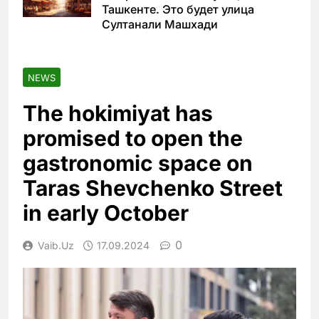
Ташкенте. Это будет улица
Султанали Машхади
NEWS
The hokimiyat has
promised to open the
gastronomic space on
Taras Shevchenko Street
in early October
0
Vaib.uz
17.09.2024