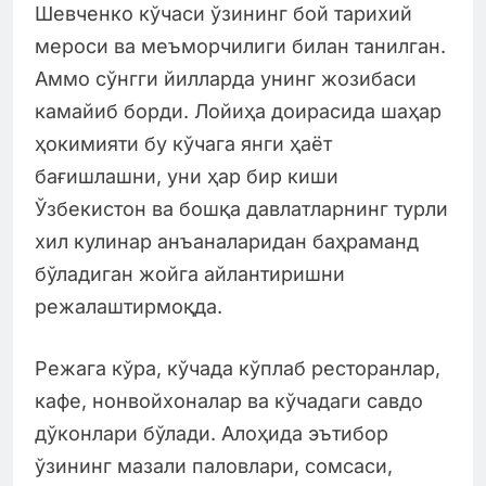
Шевченко кўчаси ўзининг бой тарихий
мероси ва меъморчилиги билан танилган.
Аммо сўнгги йилларда унинг жозибаси
камайиб борди. Лойиҳа доирасида шаҳар
ҳокимияти бу кўчага янги ҳаёт
бағишлашни, уни ҳар бир киши
Ўзбекистон ва бошқа давлатларнинг турли
хил кулинар анъаналаридан баҳраманд
бўладиган жойга айлантиришни
режалаштирмоқда.
Режага кўра, кўчада кўплаб ресторанлар,
кафе, нонвойхоналар ва кўчадаги савдо
дўконлари бўлади. Алоҳида эътибор
ўзининг мазали паловлари, сомсаси,