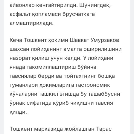
айвонлар кенгайтирилди. Шунингдек,
асфальт қопламаси брусчаткага
алмаштирилади.
Кеча Тошкент ҳокими Шавкат Умурзаков
шахсан лойиҳанинг амалга оширилишини
назорат қилиш учун келди. У лойиҳани
янада такомиллаштириш бўйича
тавсиялар берди ва пойтахтнинг бошқа
туманлари ҳокимларига гастрономик
кўчаларни ташкил этишда бу ташаббусни
ўрнак сифатида кўриб чиқишни тавсия
қилди.
Тошкент марказида жойлашган Тарас