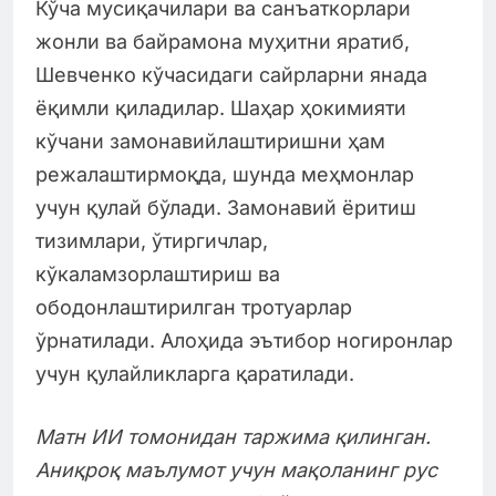
Кўча мусиқачилари ва санъаткорлари
жонли ва байрамона муҳитни яратиб,
Шевченко кўчасидаги сайрларни янада
ёқимли қиладилар. Шаҳар ҳокимияти
кўчани замонавийлаштиришни ҳам
режалаштирмоқда, шунда меҳмонлар
учун қулай бўлади. Замонавий ёритиш
тизимлари, ўтиргичлар,
кўкаламзорлаштириш ва
ободонлаштирилган тротуарлар
ўрнатилади. Алоҳида эътибор ногиронлар
учун қулайликларга қаратилади.
Матн ИИ томонидан таржима қилинган.
Аниқроқ маълумот учун мақоланинг рус