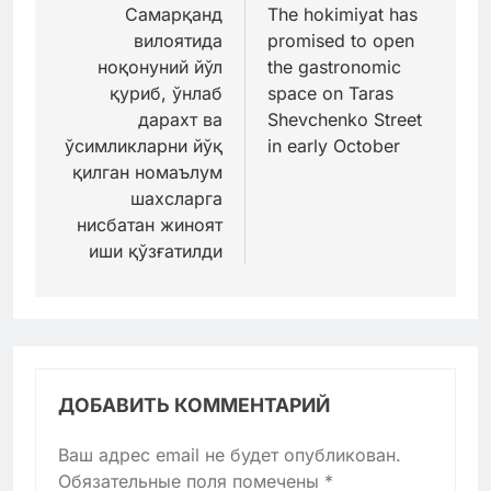
по
Самарқанд
The hokimiyat has
вилоятида
promised to open
записям
ноқонуний йўл
the gastronomic
қуриб, ўнлаб
space on Taras
дарахт ва
Shevchenko Street
ўсимликларни йўқ
in early October
қилган номаълум
шахсларга
нисбатан жиноят
иши қўзғатилди
ДОБАВИТЬ КОММЕНТАРИЙ
Ваш адрес email не будет опубликован.
Обязательные поля помечены
*