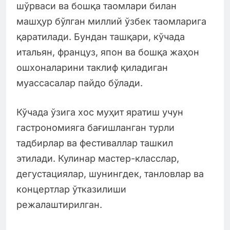
шўрваси ва бошқа таомлари билан
машҳур бўлган миллий ўзбек таомларига
қаратилади. Бундан ташқари, кўчада
итальян, француз, япон ва бошқа жаҳон
ошхоналарини таклиф қиладиган
муассасалар пайдо бўлади.
Кўчада ўзига хос муҳит яратиш учун
гастрономияга бағишланган турли
тадбирлар ва фестиваллар ташкил
этилади. Кулинар мастер-класслар,
дегустациялар, шунингдек, танловлар ва
концертлар ўтказилиши
режалаштирилган.