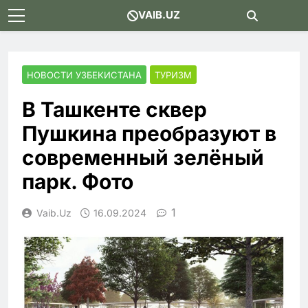
Skip
VAIB.UZ
to
content
НОВОСТИ УЗБЕКИСТАНА
ТУРИЗМ
В Ташкенте сквер
Пушкина преобразуют в
современный зелёный
парк. Фото
1
Vaib.uz
16.09.2024