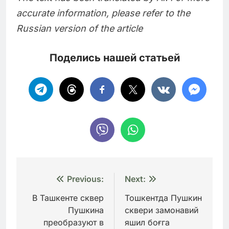
accurate information, please refer to the
Russian version of the article
Поделись нашей статьей
Навигация
Previous:
Next:
по
В Ташкенте сквер
Тошкентда Пушкин
Пушкина
сквери замонавий
записям
преобразуют в
яшил боғга