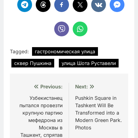
Tagged:
гастрономическая улица
сквер Пушкина
улица Шота Руставели
Навигация
Previous:
Next:
по
Узбекистанец
Pushkin Square in
пытался провезти
Tashkent Will Be
записям
крупную партию
Transformed into a
мефедрона из
Modern Green Park.
Москвы в
Photos
Ташкент, спрятав