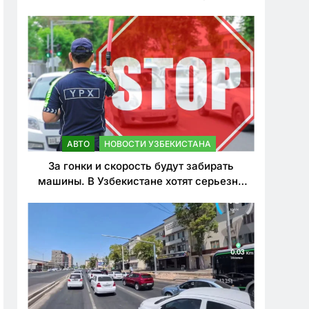
врезался в дерево
АВТО
НОВОСТИ УЗБЕКИСТАНА
За гонки и скорость будут забирать
машины. В Узбекистане хотят серьезно
ужесточить наказания для лихачей