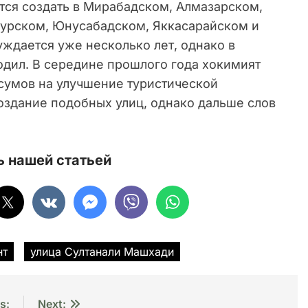
тся создать в Мирабадском, Алмазарском,
хурском, Юнусабадском, Яккасарайском и
ждается уже несколько лет, однако в
одил. В середине прошлого года хокимият
сумов на улучшение туристической
создание подобных улиц, однако дальше слов
 нашей статьей
нт
улица Султанали Машхади
s:
Next: