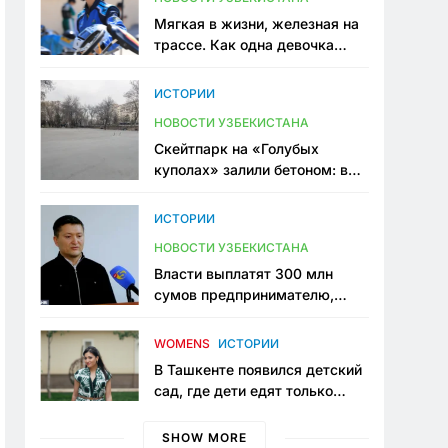
Мягкая в жизни, железная на
трассе. Как одна девочка
переписывает автоспорт в
Узбекистане
ИСТОРИИ
НОВОСТИ УЗБЕКИСТАНА
Скейтпарк на «Голубых
куполах» залили бетоном: в
центре Ташкента исчезло ещё
одно общественное
ИСТОРИИ
пространство
НОВОСТИ УЗБЕКИСТАНА
Власти выплатят 300 млн
сумов предпринимателю,
который провёл пять лет в
тюрьме по незаконному
WOMENS
ИСТОРИИ
приговору
В Ташкенте появился детский
сад, где дети едят только
полезную еду. Его открыла
мама, которая устала просить
SHOW MORE