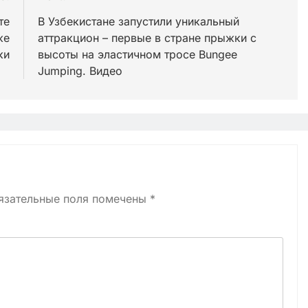
те
В Узбекистане запустили уникальный
же
аттракцион – первые в стране прыжки с
ки
высоты на эластичном тросе Bungee
Jumping. Видео
язательные поля помечены
*