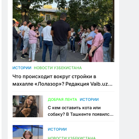
ИСТОРИИ
НОВОСТИ УЗБЕКИСТАНА
Что происходит вокруг стройки в
махалле «Лолазор»? Редакция Vaib.uz
встретилась со всеми сторонами
конфликта
ДОБРАЯ ЛЕНТА
ИСТОРИИ
С кем оставить кота или
собаку? В Ташкенте появился
первый сервис зоонянь
ИСТОРИИ
НОВОСТИ УЗБЕКИСТАНА