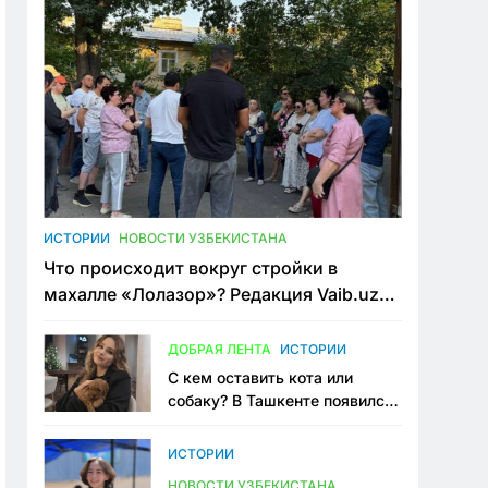
ИСТОРИИ
НОВОСТИ УЗБЕКИСТАНА
Что происходит вокруг стройки в
махалле «Лолазор»? Редакция Vaib.uz
встретилась со всеми сторонами
конфликта
ДОБРАЯ ЛЕНТА
ИСТОРИИ
С кем оставить кота или
собаку? В Ташкенте появился
первый сервис зоонянь
ИСТОРИИ
НОВОСТИ УЗБЕКИСТАНА