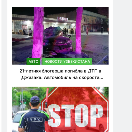
о резком ужесточении наказаний для
нарушителей ПДД
АВТО
НОВОСТИ УЗБЕКИСТАНА
21-летняя блогерша погибла в ДТП в
Джизаке. Автомобиль на скорости
врезался в дерево