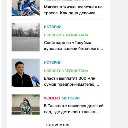
Мягкая в жизни, железная на
трассе. Как одна девочка
переписывает автоспорт в
Узбекистане
ИСТОРИИ
НОВОСТИ УЗБЕКИСТАНА
Скейтпарк на «Голубых
куполах» залили бетоном: в
центре Ташкента исчезло ещё
одно общественное
ИСТОРИИ
пространство
НОВОСТИ УЗБЕКИСТАНА
Власти выплатят 300 млн
сумов предпринимателю,
который провёл пять лет в
тюрьме по незаконному
WOMENS
ИСТОРИИ
приговору
В Ташкенте появился детский
сад, где дети едят только
полезную еду. Его открыла
мама, которая устала просить
SHOW MORE