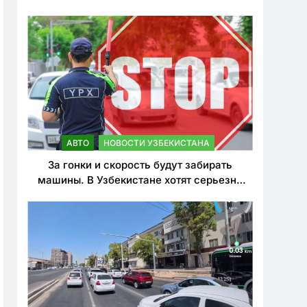
врезался в дерево
АВТО
НОВОСТИ УЗБЕКИСТАНА
За гонки и скорость будут забирать
машины. В Узбекистане хотят серьезно
ужесточить наказания для лихачей