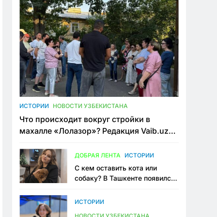
ИСТОРИИ
НОВОСТИ УЗБЕКИСТАНА
Что происходит вокруг стройки в
махалле «Лолазор»? Редакция Vaib.uz
встретилась со всеми сторонами
конфликта
ДОБРАЯ ЛЕНТА
ИСТОРИИ
С кем оставить кота или
собаку? В Ташкенте появился
первый сервис зоонянь
ИСТОРИИ
НОВОСТИ УЗБЕКИСТАНА