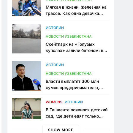
Мягкая в жизни, железная на
трассе. Как одна девочка
переписывает автоспорт в
Узбекистане
ИСТОРИИ
НОВОСТИ УЗБЕКИСТАНА
Скейтпарк на «Голубых
куполах» залили бетоном: в
центре Ташкента исчезло ещё
одно общественное
ИСТОРИИ
пространство
НОВОСТИ УЗБЕКИСТАНА
Власти выплатят 300 млн
сумов предпринимателю,
который провёл пять лет в
тюрьме по незаконному
WOMENS
ИСТОРИИ
приговору
В Ташкенте появился детский
сад, где дети едят только
полезную еду. Его открыла
мама, которая устала просить
SHOW MORE