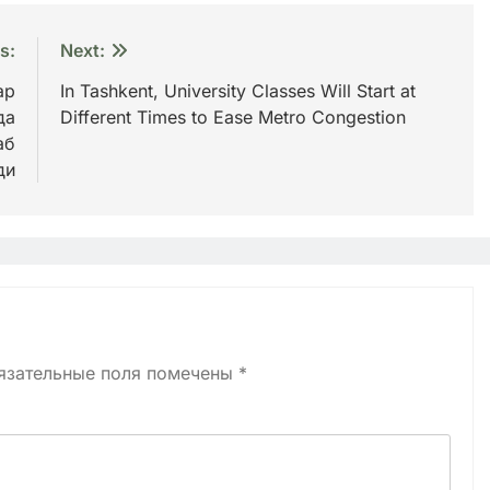
s:
Next:
ар
In Tashkent, University Classes Will Start at
да
Different Times to Ease Metro Congestion
аб
ди
язательные поля помечены
*