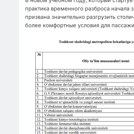
В новом учебном году, который стартуе
практика временного разброса начала з
призвана значительно разгрузить столи
более комфортные условия для пассажи