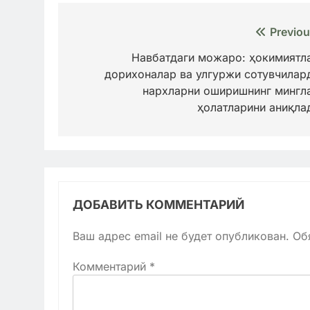
Навигация
Previou
по
Навбатдаги можаро: ҳокимиятл
дорихоналар ва улгуржи сотувчилар
записям
нархларни оширишнинг мингл
ҳолатларини аниқла
ДОБАВИТЬ КОММЕНТАРИЙ
Ваш адрес email не будет опубликован.
Об
Комментарий
*