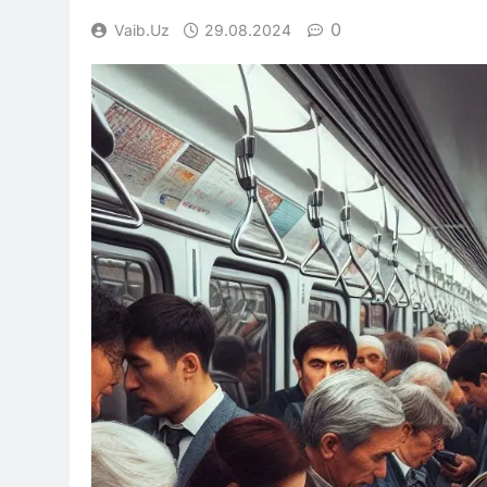
0
Vaib.uz
29.08.2024