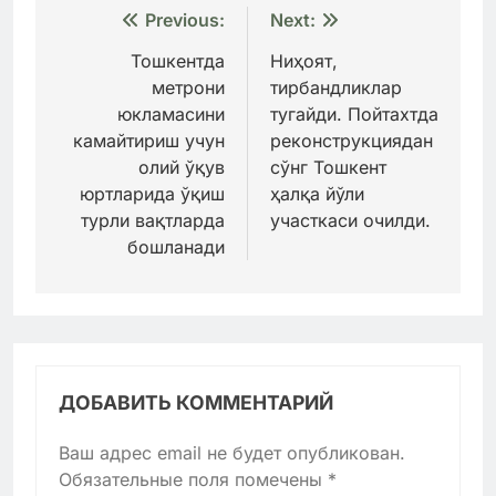
Навигация
Previous:
Next:
по
Тошкентда
Ниҳоят,
метрони
тирбандликлар
записям
юкламасини
тугайди. Пойтахтда
камайтириш учун
реконструкциядан
олий ўқув
сўнг Тошкент
юртларида ўқиш
ҳалқа йўли
турли вақтларда
участкаси очилди.
бошланади
ДОБАВИТЬ КОММЕНТАРИЙ
Ваш адрес email не будет опубликован.
Обязательные поля помечены
*