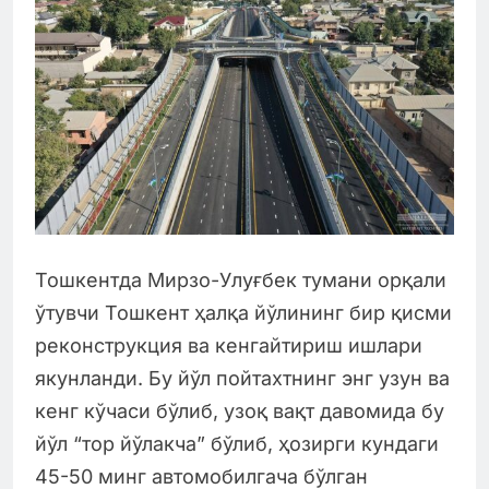
Тошкентда Мирзо-Улуғбек тумани орқали
ўтувчи Тошкент ҳалқа йўлининг бир қисми
реконструкция ва кенгайтириш ишлари
якунланди. Бу йўл пойтахтнинг энг узун ва
кенг кўчаси бўлиб, узоқ вақт давомида бу
йўл “тор йўлакча” бўлиб, ҳозирги кундаги
45-50 минг автомобилгача бўлган