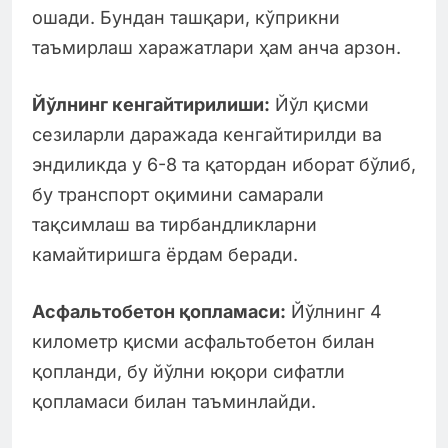
ошади. Бундан ташқари, кўприкни
таъмирлаш харажатлари ҳам анча арзон.
Йўлнинг кенгайтирилиши:
Йўл қисми
сезиларли даражада кенгайтирилди ва
эндиликда у 6-8 та қатордан иборат бўлиб,
бу транспорт оқимини самарали
тақсимлаш ва тирбандликларни
камайтиришга ёрдам беради.
Асфальтобетон қопламаси:
Йўлнинг 4
километр қисми асфальтобетон билан
қопланди, бу йўлни юқори сифатли
қопламаси билан таъминлайди.