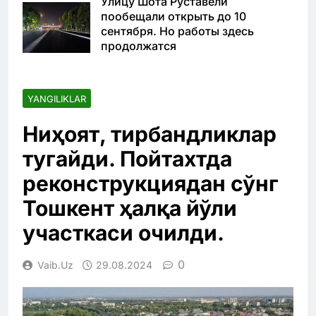
Улицу Шота Руставели
пообещали открыть до 10
сентября. Но работы здесь
продолжатся
YANGILIKLAR
Ниҳоят, тирбандликлар
тугайди. Пойтахтда
реконструкциядан сўнг
Тошкент ҳалқа йўли
участкаси очилди.
0
Vaib.uz
29.08.2024