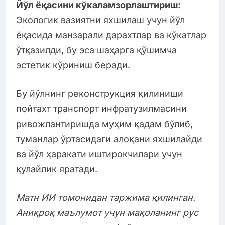
Йўл ёқасини кўкаламзорлаштириш:
Экологик вазиятни яхшилаш учун йўл
ёқасида манзарали дарахтлар ва кўкатлар
ўтқазилди, бу эса шаҳарга қўшимча
эстетик кўриниш беради.
Бу йўлнинг реконструкция қилиниши
пойтахт транспорт инфратузилмасини
ривожлантиришда муҳим қадам бўлиб,
туманлар ўртасидаги алоқани яхшилайди
ва йўл ҳаракати иштирокчилари учун
қулайлик яратади.
Матн ИИ томонидан таржима қилинган.
Аниқроқ маълумот учун мақоланинг рус