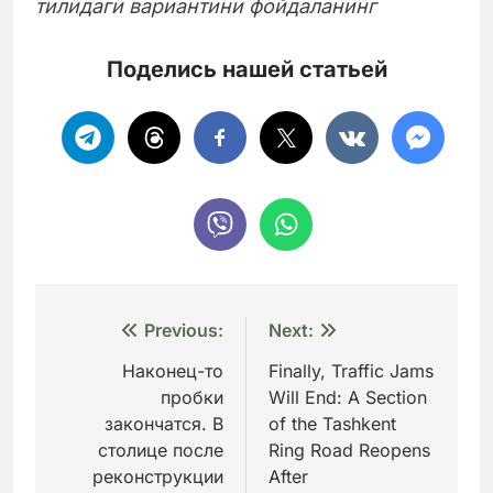
тилидаги вариантини фойдаланинг
Поделись нашей статьей
Навигация
Previous:
Next:
по
Наконец-то
Finally, Traffic Jams
пробки
Will End: A Section
записям
закончатся. В
of the Tashkent
столице после
Ring Road Reopens
реконструкции
After