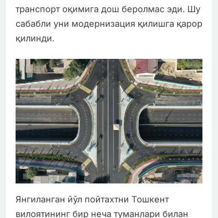
транспорт оқимига дош беролмас эди. Шу
сабабли уни модернизация қилишга қарор
қилинди.
Янгиланган йўл пойтахтни Тошкент
вилоятининг бир неча туманлари билан