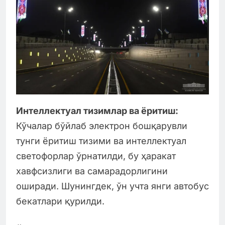
Интеллектуал тизимлар ва ёритиш:
Кўчалар бўйлаб электрон бошқарувли
тунги ёритиш тизими ва интеллектуал
светофорлар ўрнатилди, бу ҳаракат
хавфсизлиги ва самарадорлигини
оширади. Шунингдек, ўн учта янги автобус
бекатлари қурилди.