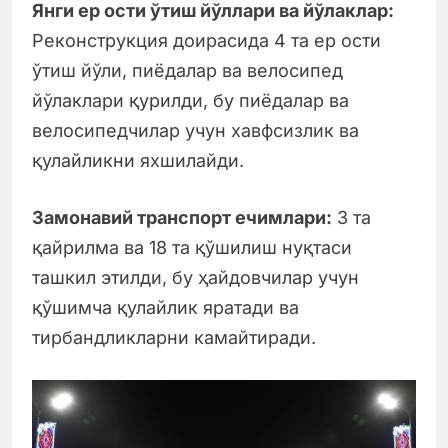
Янги ер ости ўтиш йўллари ва йўлаклар:
Реконструкция доирасида 4 та ер ости
ўтиш йўли, пиёдалар ва велосипед
йўлаклари қурилди, бу пиёдалар ва
велосипедчилар учун хавфсизлик ва
қулайликни яхшилайди.
Замонавий транспорт ечимлари:
3 та
қайрилма ва 18 та қўшилиш нуқтаси
ташкил этилди, бу ҳайдовчилар учун
қўшимча қулайлик яратади ва
тирбандликларни камайтиради.