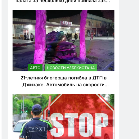
палата за несколько дней приняла закон
о резком ужесточении наказаний для
нарушителей ПДД
АВТО
НОВОСТИ УЗБЕКИСТАНА
21-летняя блогерша погибла в ДТП в
Джизаке. Автомобиль на скорости
врезался в дерево