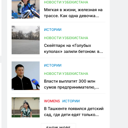
НОВОСТИ УЗБЕКИСТАНА
Мягкая в жизни, железная на
трассе. Как одна девочка
переписывает автоспорт в
Узбекистане
ИСТОРИИ
НОВОСТИ УЗБЕКИСТАНА
Скейтпарк на «Голубых
куполах» залили бетоном: в
центре Ташкента исчезло ещё
одно общественное
ИСТОРИИ
пространство
НОВОСТИ УЗБЕКИСТАНА
Власти выплатят 300 млн
сумов предпринимателю,
который провёл пять лет в
тюрьме по незаконному
WOMENS
ИСТОРИИ
приговору
В Ташкенте появился детский
сад, где дети едят только
полезную еду. Его открыла
мама, которая устала просить
SHOW MORE