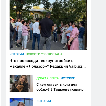
ИСТОРИИ
НОВОСТИ УЗБЕКИСТАНА
Что происходит вокруг стройки в
махалле «Лолазор»? Редакция Vaib.uz
встретилась со всеми сторонами
конфликта
ДОБРАЯ ЛЕНТА
ИСТОРИИ
С кем оставить кота или
собаку? В Ташкенте появился
первый сервис зоонянь
ИСТОРИИ