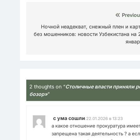
Навигация
Previou
по
Ночной неадекват, снежный плен и кар
без мошенников: новости Узбекистана на 
записям
янва
2 thoughts on “
Столичные власти приняли р
бозор»
”
с ума сошли
:
22.01.2026 в 13:23
а какое отношение прокуратура имеет 
запрещена такая деятельность ? а ес