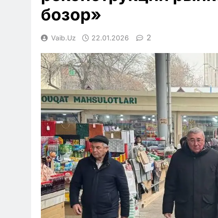
бозор»
2
Vaib.uz
22.01.2026