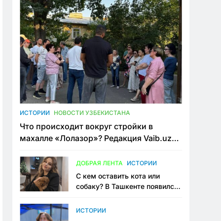
ИСТОРИИ
НОВОСТИ УЗБЕКИСТАНА
Что происходит вокруг стройки в
махалле «Лолазор»? Редакция Vaib.uz
встретилась со всеми сторонами
конфликта
ДОБРАЯ ЛЕНТА
ИСТОРИИ
С кем оставить кота или
собаку? В Ташкенте появился
первый сервис зоонянь
ИСТОРИИ