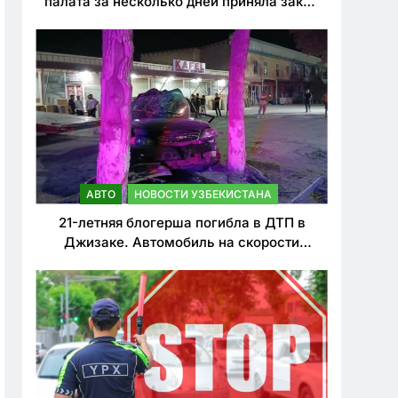
палата за несколько дней приняла закон
о резком ужесточении наказаний для
нарушителей ПДД
АВТО
НОВОСТИ УЗБЕКИСТАНА
21-летняя блогерша погибла в ДТП в
Джизаке. Автомобиль на скорости
врезался в дерево