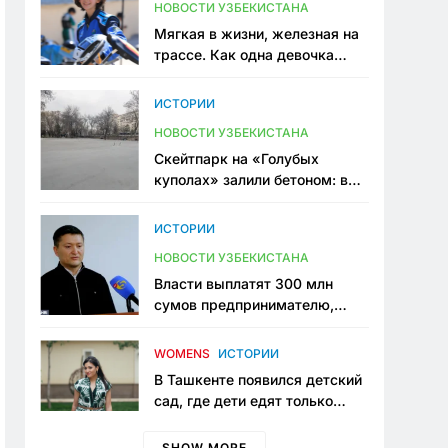
НОВОСТИ УЗБЕКИСТАНА
Мягкая в жизни, железная на
трассе. Как одна девочка
переписывает автоспорт в
Узбекистане
ИСТОРИИ
НОВОСТИ УЗБЕКИСТАНА
Скейтпарк на «Голубых
куполах» залили бетоном: в
центре Ташкента исчезло ещё
одно общественное
ИСТОРИИ
пространство
НОВОСТИ УЗБЕКИСТАНА
Власти выплатят 300 млн
сумов предпринимателю,
который провёл пять лет в
тюрьме по незаконному
WOMENS
ИСТОРИИ
приговору
В Ташкенте появился детский
сад, где дети едят только
полезную еду. Его открыла
мама, которая устала просить
SHOW MORE