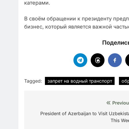
катерами.
В своём обращении к президенту предп
бизнес, который является важной част
Поделись
Tagged:
запрет на водный транспорт
об
Навигация
Previou
по
President of Azerbaijan to Visit Uzbekist
This We
записям