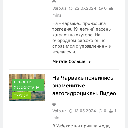
Vaib.uz
22.07.2024
0
1
mins
На «Чарваке» произошла
трагедия. 19-летний парень
катался на скутере. На
очередном вираже он не
справился с управлением и
врезался в…
Читать больше
На Чарваке появились
НОВОСТИ
знаменитые
УЗБЕКИСТАНА
автогидроциклы. Видео
ТУРИЗМ
Vaib.uz
13.05.2024
0
1
min
В Узбекистан пришла мода,