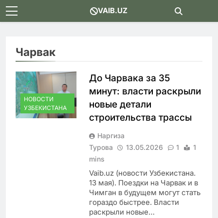
Skip
VAIB.UZ
to
content
Чарвак
До Чарвака за 35
минут: власти раскрыли
НОВОСТИ
новые детали
УЗБЕКИСТАНА
строительства трассы
Наргиза
Турова
13.05.2026
1
1
mins
Vaib.uz (новости Узбекистана.
13 мая). Поездки на Чарвак и в
Чимган в будущем могут стать
гораздо быстрее. Власти
раскрыли новые…