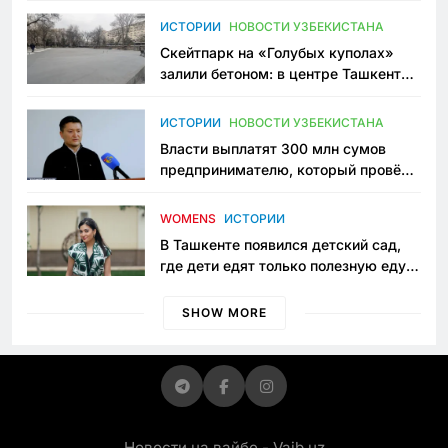
Узбекистане
ИСТОРИИ
НОВОСТИ УЗБЕКИСТАНА
Скейтпарк на «Голубых куполах»
залили бетоном: в центре Ташкента
исчезло ещё одно общественное
пространство
ИСТОРИИ
НОВОСТИ УЗБЕКИСТАНА
Власти выплатят 300 млн сумов
предпринимателю, который провёл
пять лет в тюрьме по незаконному
приговору
WOMENS
ИСТОРИИ
В Ташкенте появился детский сад,
где дети едят только полезную еду.
Его открыла мама, которая устала
просить «кашу без сахара»
SHOW MORE
Новости на вайбе - Vaib.uz