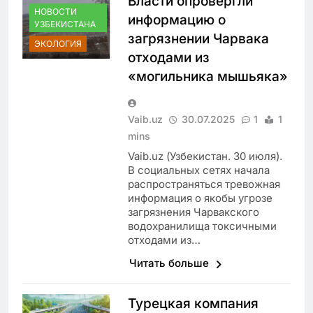
Власти опровергли
НОВОСТИ
информацию о
УЗБЕКИСТАНА
загрязнении Чарвака
ЭКОЛОГИЯ
отходами из
«могильника мышьяка»
Vaib.uz
30.07.2025
1
1
mins
Vaib.uz (Узбекистан. 30 июля).
В социальных сетях начала
распространяться тревожная
информация о якобы угрозе
загрязнения Чарвакского
водохранилища токсичными
отходами из…
Читать больше
Турецкая компания