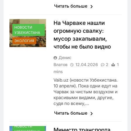
Читать больше
На Чарваке нашли
НОВОСТИ
огромную свалку:
УЗБЕКИСТАНА
мусор закапывали,
ЭКОЛОГИЯ
чтобы не было видно
Денис
Влатов
12.04.2026
2
1
mins
Vaib.uz (новости Узбекистана.
10 апреля). Пока одни едут на
Чарвак за чистым воздухом и
красивыми видами, другие,
судя по всему,…
Читать больше
НОВОСТИ
Министр транспорта