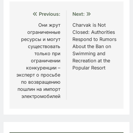
Навигация
Previous:
Next:
по
Они жрут
Charvak is Not
ограниченные
Closed: Authorities
записям
ресурсы и могут
Respond to Rumors
существовать
About the Ban on
только при
Swimming and
ограничении
Recreation at the
конкуренции –
Popular Resort
эксперт о просьбе
по возвращению
пошлин на импорт
электромобилей