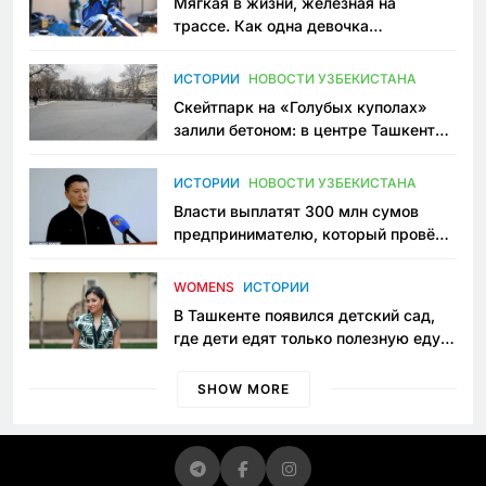
Мягкая в жизни, железная на
трассе. Как одна девочка
переписывает автоспорт в
Узбекистане
ИСТОРИИ
НОВОСТИ УЗБЕКИСТАНА
Скейтпарк на «Голубых куполах»
залили бетоном: в центре Ташкента
исчезло ещё одно общественное
пространство
ИСТОРИИ
НОВОСТИ УЗБЕКИСТАНА
Власти выплатят 300 млн сумов
предпринимателю, который провёл
пять лет в тюрьме по незаконному
приговору
WOMENS
ИСТОРИИ
В Ташкенте появился детский сад,
где дети едят только полезную еду.
Его открыла мама, которая устала
просить «кашу без сахара»
SHOW MORE