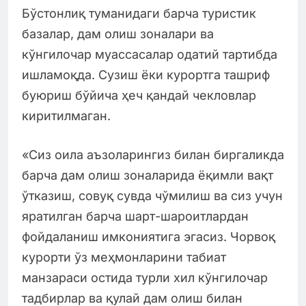
Бўстонлиқ туманидаги барча туристик
базалар, дам олиш зоналари ва
кўнгилочар муассасалар одатий тартибда
ишламоқда. Сузиш ёки курортга ташриф
буюриш бўйича ҳеч қандай чекловлар
киритилмаган.
«Сиз оила аъзоларингиз билан биргаликда
барча дам олиш зоналарида ёқимли вақт
ўтказиш, совуқ сувда чўмилиш ва сиз учун
яратилган барча шарт-шароитлардан
фойдаланиш имкониятига эгасиз. Чорвоқ
курорти ўз меҳмонларини табиат
манзараси остида турли хил кўнгилочар
тадбирлар ва қулай дам олиш билан