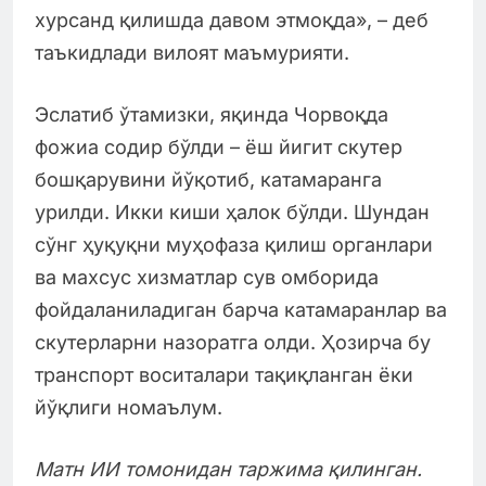
хурсанд қилишда давом этмоқда», – деб
таъкидлади вилоят маъмурияти.
Эслатиб ўтамизки, яқинда Чорвоқда
фожиа содир бўлди – ёш йигит скутер
бошқарувини йўқотиб, катамаранга
урилди. Икки киши ҳалок бўлди. Шундан
сўнг ҳуқуқни муҳофаза қилиш органлари
ва махсус хизматлар сув омборида
фойдаланиладиган барча катамаранлар ва
скутерларни назоратга олди. Ҳозирча бу
транспорт воситалари тақиқланган ёки
йўқлиги номаълум.
Матн ИИ томонидан таржима қилинган.