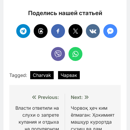
Поделись нашей статьей
Tagged:
Charvak
Чарвак
Навигация
Previous:
Next:
по
Власти ответили на
Чорвоқ ҳеч ким
слухи о запрете
ёпмаган: Ҳокимият
записям
купания и отдыха
машҳур курортда
на популярном
сузиш ва дам