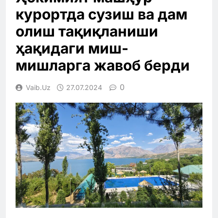
курортда сузиш ва дам
олиш тақиқланиши
ҳақидаги миш-
мишларга жавоб берди
0
Vaib.uz
27.07.2024