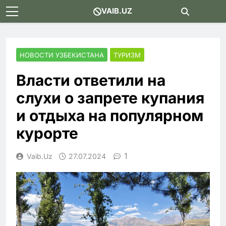
Skip
VAIB.UZ
to
content
НОВОСТИ УЗБЕКИСТАНА
ТУРИЗМ
Власти ответили на
слухи о запрете купания
и отдыха на популярном
курорте
1
Vaib.uz
27.07.2024