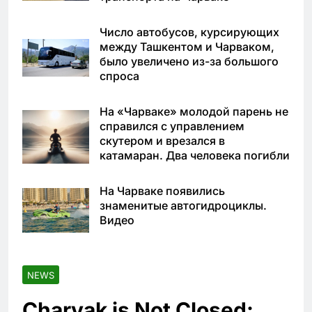
Число автобусов, курсирующих
между Ташкентом и Чарваком,
было увеличено из-за большого
спроса
На «Чарваке» молодой парень не
справился с управлением
скутером и врезался в
катамаран. Два человека погибли
На Чарваке появились
знаменитые автогидроциклы.
Видео
NEWS
Charvak is Not Closed: