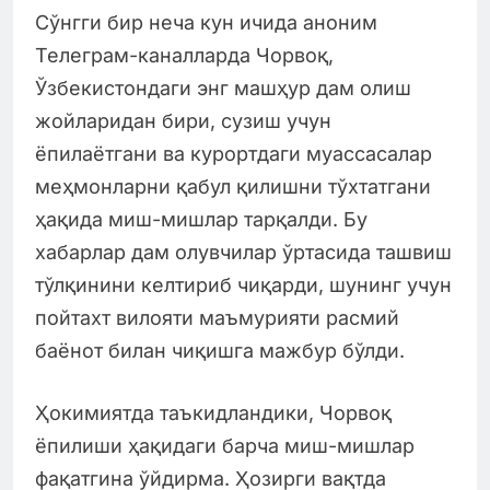
Сўнгги бир неча кун ичида аноним
Телеграм-каналларда Чорвоқ,
Ўзбекистондаги энг машҳур дам олиш
жойларидан бири, сузиш учун
ёпилаётгани ва курортдаги муассасалар
меҳмонларни қабул қилишни тўхтатгани
ҳақида миш-мишлар тарқалди. Бу
хабарлар дам олувчилар ўртасида ташвиш
тўлқинини келтириб чиқарди, шунинг учун
пойтахт вилояти маъмурияти расмий
баёнот билан чиқишга мажбур бўлди.
Ҳокимиятда таъкидландики, Чорвоқ
ёпилиши ҳақидаги барча миш-мишлар
фақатгина ўйдирма. Ҳозирги вақтда