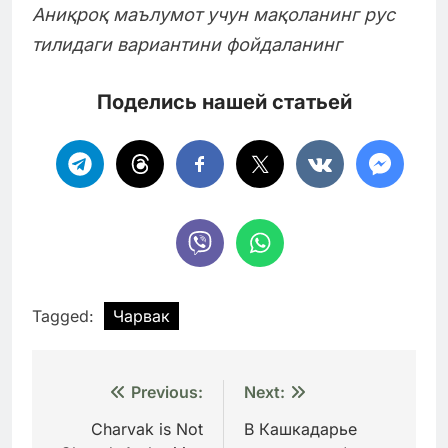
Аниқроқ маълумот учун мақоланинг рус
тилидаги вариантини фойдаланинг
Поделись нашей статьей
Tagged:
Чарвак
Навигация
Previous:
Next:
по
Charvak is Not
В Кашкадарье