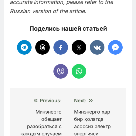
accurate information, please refer to the
Russian version of the article.
Поделись нашей статьей
Навигация
Previous:
Next:
по
Минэнерго
Минэнерго ҳар
обещает
бир ҳолатда
записям
разобраться с
асоссиз электр
каждым случаем
энергияси