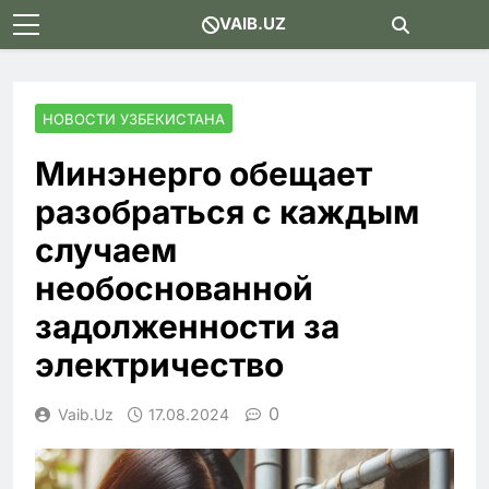
Skip
VAIB.UZ
to
content
НОВОСТИ УЗБЕКИСТАНА
Минэнерго обещает
разобраться с каждым
случаем
необоснованной
задолженности за
электричество
0
Vaib.uz
17.08.2024