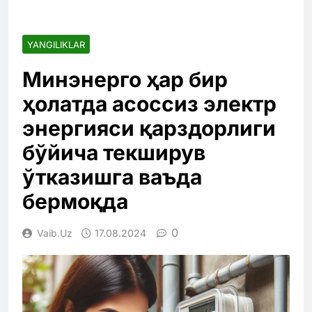
YANGILIKLAR
Минэнерго ҳар бир
ҳолатда асоссиз электр
энергияси қарздорлиги
бўйича текширув
ўтказишга ваъда
бермоқда
0
Vaib.uz
17.08.2024