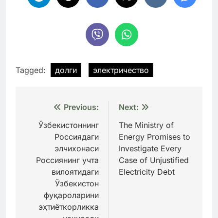
Tagged:
долги
электричество
Навигация
Previous:
Next:
по
Ўзбекистоннинг
The Ministry of
Россиядаги
Energy Promises to
записям
элчихонаси
Investigate Every
Россиянинг учта
Case of Unjustified
вилоятидаги
Electricity Debt
Ўзбекистон
фуқароларини
эҳтиёткорликка