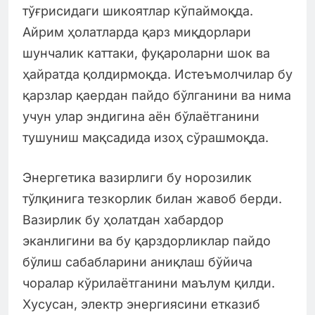
тўғрисидаги шикоятлар кўпаймоқда.
Айрим ҳолатларда қарз миқдорлари
шунчалик каттаки, фуқароларни шок ва
ҳайратда қолдирмоқда. Истеъмолчилар бу
қарзлар қаердан пайдо бўлганини ва нима
учун улар эндигина аён бўлаётганини
тушуниш мақсадида изоҳ сўрашмоқда.
Энергетика вазирлиги бу норозилик
тўлқинига тезкорлик билан жавоб берди.
Вазирлик бу ҳолатдан хабардор
эканлигини ва бу қарздорликлар пайдо
бўлиш сабабларини аниқлаш бўйича
чоралар кўрилаётганини маълум қилди.
Хусусан, электр энергиясини етказиб