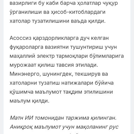
вазирлиги бу каби барча ҳолатлар чуқур
ўрганилиши ва ҳисоб-китоблардаги
хатолар тузатилишини ваъда қилди.
Асоссиз қарздорликларга дуч келган
фуқароларга вазиятни тушунтириш учун
маҳаллий электр тармоқлари бўлимларига
мурожаат қилиш тавсия этилади.
Минэнерго, шунингдек, текширув ва
хатоларни тузатиш натижалари бўйича
қўшимча маълумот тақдим этилишини
маълум қилди.
Матн ИИ томонидан таржима қилинган.
Аниқроқ маълумот учун мақоланинг рус