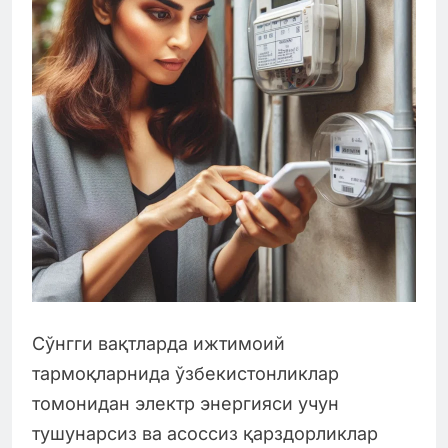
Сўнгги вақтларда ижтимоий
тармоқларнида ўзбекистонликлар
томонидан электр энергияси учун
тушунарсиз ва асоссиз қарздорликлар