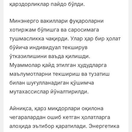
қарздорликлар пайдо бўлди.
Минэнерго вакиллари фуқароларни
хотиржам бўлишга ва саросимага
тушмасликка чақирди. Улар ҳар бир ҳолат
бўйича индивидуал текширув
ўтказилишини ваъда қилишди.
Муаммолар қайд этилган ҳудудларга
маълумотларни текшириш ва тузатиш
билан шуғулланадиган қўшимча
мутахассислар йўналтирилди.
Айниқса, қарз миқдорлари оқилона
чегаралардан ошиб кетган ҳолатларга
алоҳида эътибор қаратилади. Энергетика