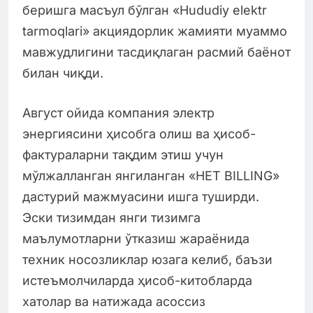
беришга масъул бўлган «Hududiy elektr
tarmoqlari» акциядорлик жамияти муаммо
мавжудлигини тасдиқлаган расмий баёнот
билан чиқди.
Август ойида компания электр
энергиясини ҳисобга олиш ва ҳисоб-
фактураларни тақдим этиш учун
мўлжалланган янгиланган «HET BILLING»
дастурий мажмуасини ишга туширди.
Эски тизимдан янги тизимга
маълумотларни ўтказиш жараёнида
техник носозликлар юзага келиб, баъзи
истеъмолчиларда ҳисоб-китобларда
хатолар ва натижада асоссиз