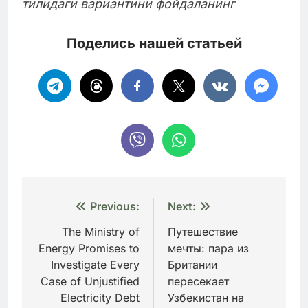
тилидаги вариантини фойдаланинг
Поделись нашей статьей
Навигация
Previous:
Next:
по
The Ministry of
Путешествие
Energy Promises to
мечты: пара из
записям
Investigate Every
Британии
Case of Unjustified
пересекает
Electricity Debt
Узбекистан на