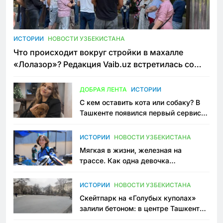
ИСТОРИИ
НОВОСТИ УЗБЕКИСТАНА
Что происходит вокруг стройки в махалле
«Лолазор»? Редакция Vaib.uz встретилась со
всеми сторонами конфликта
ДОБРАЯ ЛЕНТА
ИСТОРИИ
С кем оставить кота или собаку? В
Ташкенте появился первый сервис
зоонянь
ИСТОРИИ
НОВОСТИ УЗБЕКИСТАНА
Мягкая в жизни, железная на
трассе. Как одна девочка
переписывает автоспорт в
Узбекистане
ИСТОРИИ
НОВОСТИ УЗБЕКИСТАНА
Скейтпарк на «Голубых куполах»
залили бетоном: в центре Ташкента
исчезло ещё одно общественное