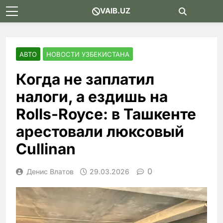
Skip
VAIB.UZ
to
content
АВТО
НОВОСТИ УЗБЕКИСТАНА
Когда не заплатил
налоги, а ездишь на
Rolls-Royce: в Ташкенте
арестовали люксовый
Cullinan
0
Денис Влатов
29.03.2026