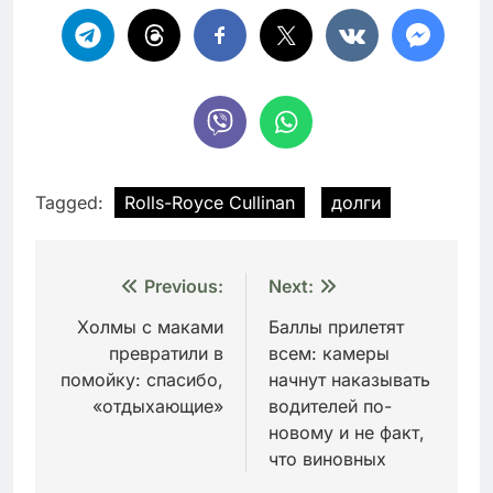
Tagged:
Rolls-Royce Cullinan
долги
Навигация
Previous:
Next:
по
Холмы с маками
Баллы прилетят
превратили в
всем: камеры
записям
помойку: спасибо,
начнут наказывать
«отдыхающие»
водителей по-
новому и не факт,
что виновных