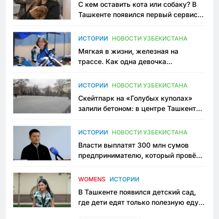
С кем оставить кота или собаку? В
Ташкенте появился первый сервис
зоонянь
ИСТОРИИ
НОВОСТИ УЗБЕКИСТАНА
Мягкая в жизни, железная на
трассе. Как одна девочка
переписывает автоспорт в
Узбекистане
ИСТОРИИ
НОВОСТИ УЗБЕКИСТАНА
Скейтпарк на «Голубых куполах»
залили бетоном: в центре Ташкента
исчезло ещё одно общественное
пространство
ИСТОРИИ
НОВОСТИ УЗБЕКИСТАНА
Власти выплатят 300 млн сумов
предпринимателю, который провёл
пять лет в тюрьме по незаконному
приговору
WOMENS
ИСТОРИИ
В Ташкенте появился детский сад,
где дети едят только полезную еду.
Его открыла мама, которая устала