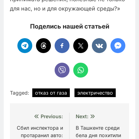
для нас, но и для окружающей среды?»
Поделись нашей статьей
Tagged:
отказ от газа
электричество
Навигация
Previous:
Next:
по
Сбил инспектора и
В Ташкенте среди
протаранил авто:
бела дня похитили