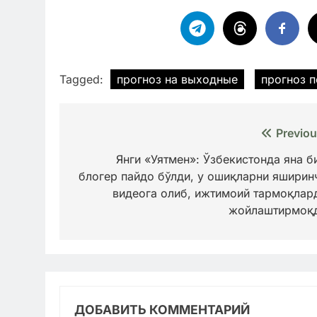
Tagged:
прогноз на выходные
прогноз 
Навигация
Previou
по
Янги «Уятмен»: Ўзбекистонда яна б
блогер пайдо бўлди, у ошиқларни яширин
записям
видеога олиб, ижтимоий тармоқлар
жойлаштирмоқ
ДОБАВИТЬ КОММЕНТАРИЙ