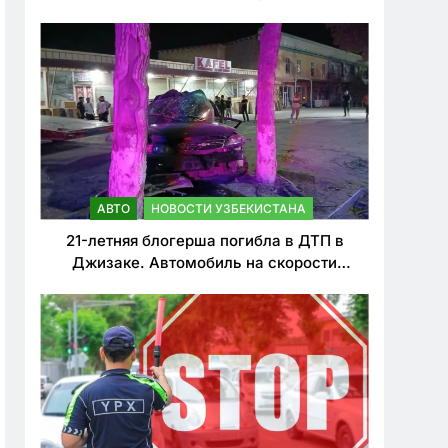
о резком ужесточении наказаний для
нарушителей ПДД
АВТО
НОВОСТИ УЗБЕКИСТАНА
21-летняя блогерша погибла в ДТП в
Джизаке. Автомобиль на скорости
врезался в дерево