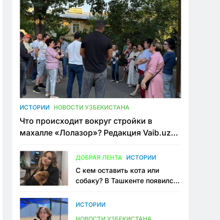
ИСТОРИИ
НОВОСТИ УЗБЕКИСТАНА
Что происходит вокруг стройки в
махалле «Лолазор»? Редакция Vaib.uz
встретилась со всеми сторонами
конфликта
ДОБРАЯ ЛЕНТА
ИСТОРИИ
С кем оставить кота или
собаку? В Ташкенте появился
первый сервис зоонянь
ИСТОРИИ
НОВОСТИ УЗБЕКИСТАНА