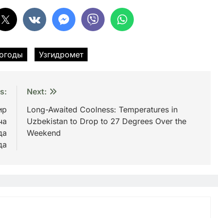
погоды
Узгидромет
s:
Next:
ир
Long-Awaited Coolness: Temperatures in
ча
Uzbekistan to Drop to 27 Degrees Over the
да
Weekend
да