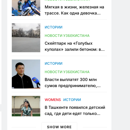
Мягкая в жизни, железная на
трассе. Как одна девочка
переписывает автоспорт в
Узбекистане
ИСТОРИИ
НОВОСТИ УЗБЕКИСТАНА
Скейтпарк на «Голубых
куполах» залили бетоном: в
центре Ташкента исчезло ещё
одно общественное
ИСТОРИИ
пространство
НОВОСТИ УЗБЕКИСТАНА
Власти выплатят 300 млн
сумов предпринимателю,
который провёл пять лет в
тюрьме по незаконному
WOMENS
ИСТОРИИ
приговору
В Ташкенте появился детский
сад, где дети едят только
полезную еду. Его открыла
мама, которая устала просить
SHOW MORE